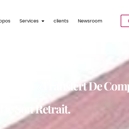
ropos
Services
clients
Newsroom
 Pour Un «transfert De Com
e Son Retrait.