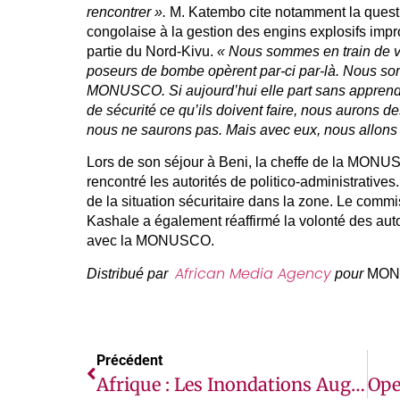
rencontrer ».
M. Katembo cite notamment la questio
congolaise à la gestion des engins explosifs impro
partie du Nord-Kivu.
« Nous sommes en train de v
poseurs de bombe opèrent par-ci par-là. Nous som
MONUSCO. Si aujourd’hui elle part sans apprendre
de sécurité ce qu’ils doivent faire, nous aurons d
nous ne saurons pas. Mais avec eux, nous allons 
Lors de son séjour à Beni, la cheffe de la MONU
rencontré les autorités de politico-administratives. 
de la situation sécuritaire dans la zone. Le comm
Kashale a également réaffirmé la volonté des autor
avec la MONUSCO.
African Media Agency
Distribué par
pour
MON
Précédent
Afrique : Les Inondations Augmentent Le Risque De Choléra, Alerte L’OMS