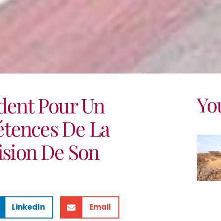
Yo
ident Pour Un
tences De La
sion De Son
LinkedIn
Email