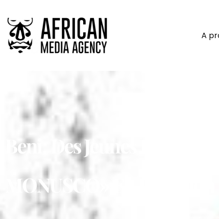
A p
Beni: Des Jeunes Plaident
MONUSCO» En Prévision D