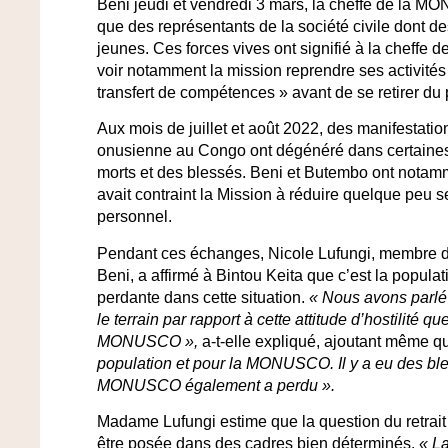
Beni jeudi et vendredi 3 mars, la cheffe de la MO
que des représentants de la société civile dont
jeunes. Ces forces vives ont signifié à la cheffe
voir notamment la mission reprendre ses activités s
transfert de compétences » avant de se retirer du 
Aux mois de juillet et août 2022, des manifestatio
onusienne au Congo ont dégénéré dans certaines v
morts et des blessés. Beni et Butembo ont notamm
avait contraint la Mission à réduire quelque peu 
personnel.
Pendant ces échanges, Nicole Lufungi, membre du
Beni, a affirmé à Bintou Keita que c’est la populat
perdante dans cette situation.
« Nous avons parlé 
le terrain par rapport à cette attitude d’hostilité qu
MONUSCO »,
a-t-elle expliqué, ajoutant même 
population et pour la MONUSCO. Il y a eu des ble
MONUSCO également a perdu ».
Madame Lufungi estime que la question du retrait
être posée dans des cadres bien déterminés.
« L