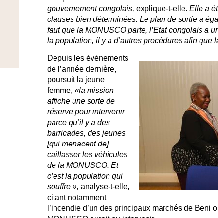
gouvernement congolais,
explique-t-elle.
Elle a é
clauses bien déterminées. Le plan de sortie a éga
faut que la MONUSCO parte, l’Etat congolais a un 
la population, il y a d’autres procédures afin que l
Depuis les évènements
de l’année dernière,
poursuit la jeune
femme,
«la mission
affiche une sorte de
réserve pour intervenir
parce qu’il y a des
barricades, des jeunes
[qui menacent de]
caillasser les véhicules
de la MONUSCO. Et
c’est la population qui
souffre »,
analyse-t-elle,
citant notamment
l’incendie d’un des principaux marchés de Beni où