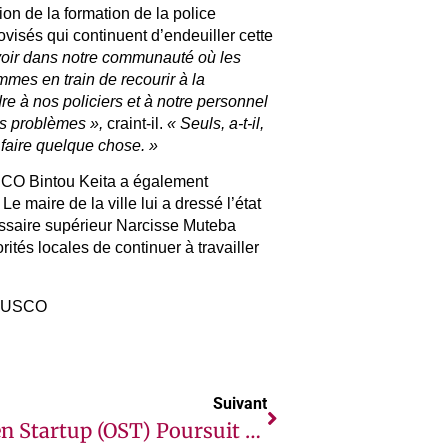
n de la formation de la police
visés qui continuent d’endeuiller cette
oir dans notre communauté où les
mes en train de recourir à la
 à nos policiers et à notre personnel
es problèmes »,
craint-il.
« Seuls, a-t-il,
faire quelque chose. »
SCO Bintou Keita a également
Le maire de la ville lui a dressé l’état
issaire supérieur Narcisse Muteba
ités locales de continuer à travailler
USCO
Suivant
Open Startup (OST) Poursuit Son Chapitre De Trois Ans En Afrique Avec AfricaGrow