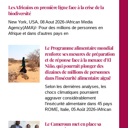
Les Africains en première ligne face à la crise de la
biodiversité
New York, USA, 08 Aout 2026-/African Media
Agency(AMA)/- Pour des millions de personnes en
Afrique et dans d’autres pays en
Le Programme alimentaire mondial
renforce ses mesures de préparation
et de réponse face à la menace d’El
Niño, qui pourrait plonger des
dizaines de millions de personnes
dans l’insécurité alimentaire aiguë
Selon les dernières analyses, les
chocs climatiques pourraient
aggraver considérablement
l’insécurité alimentaire dans 45 pays
ROME, Italie, 05 Août 2026-/African
Le Cameroun met en place sa