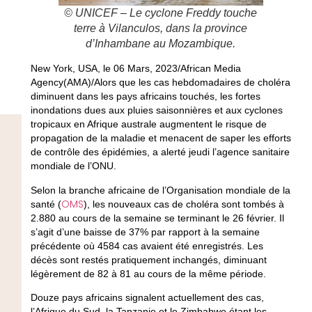
© UNICEF – Le cyclone Freddy touche
terre à Vilanculos, dans la province
d’Inhambane au Mozambique.
New York, USA, le 06 Mars, 2023/African Media
Agency(AMA)/Alors que les cas hebdomadaires de choléra
diminuent dans les pays africains touchés, les fortes
inondations dues aux pluies saisonnières et aux cyclones
tropicaux en Afrique australe augmentent le risque de
propagation de la maladie et menacent de saper les efforts
de contrôle des épidémies, a alerté jeudi l’agence sanitaire
mondiale de l’ONU.
Selon la branche africaine de l’Organisation mondiale de la
OMS
santé (
), les nouveaux cas de choléra sont tombés à
2.880 au cours de la semaine se terminant le 26 février. Il
s’agit d’une baisse de 37% par rapport à la semaine
précédente où 4584 cas avaient été enregistrés. Les
décès sont restés pratiquement inchangés, diminuant
légèrement de 82 à 81 au cours de la même période.
Douze pays africains signalent actuellement des cas,
l’Afrique du Sud, la Tanzanie et le Zimbabwe étant les