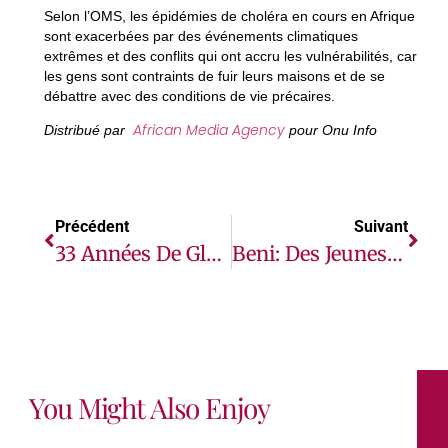
Selon l’OMS, les épidémies de choléra en cours en Afrique
sont exacerbées par des événements climatiques
extrêmes et des conflits qui ont accru les vulnérabilités, car
les gens sont contraints de fuir leurs maisons et de se
débattre avec des conditions de vie précaires.
African Media Agency
Distribué par
pour Onu Info
Précédent
Suivant
33 Années De Gloire : Avec Hantec, Construisons Un Avenir Radieux Ensemble
Beni: Des Jeunes Plaident Pour Un «transfert De Compétences De La MONUSCO» En Prévision De Son Retrait.
You Might Also Enjoy