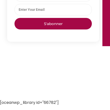
S'abonner
[oceanwp_library id="66782"]