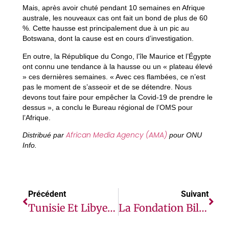
Mais, après avoir chuté pendant 10 semaines en Afrique
australe, les nouveaux cas ont fait un bond de plus de 60
%. Cette hausse est principalement due à un pic au
Botswana, dont la cause est en cours d’investigation.
En outre, la République du Congo, l’île Maurice et l’Égypte
ont connu une tendance à la hausse ou un « plateau élevé
» ces dernières semaines. « Avec ces flambées, ce n’est
pas le moment de s’asseoir et de se détendre. Nous
devons tout faire pour empêcher la Covid-19 de prendre le
dessus », a conclu le Bureau régional de l’OMS pour
l’Afrique.
African Media Agency (AMA)
Distribué par
pour ONU
Info.
Précédent
Suivant
Tunisie Et Libye : Des Experts De L’ONU Condamnent L’expulsion Collective De Migrants Soumis À « Un Racisme Brutal »
La Fondation Bill & Melinda Gates, L’Agence Suédoise De Coopération Internationale Au Développement Et L’UNICEF Annoncent Une Subvention De 150 Millions De Dollars Pour Soutenir L’accès Aux Vaccins Et Aux Fournitures Médicales Dans Les Pays À Faibles Et Moyens Revenus.