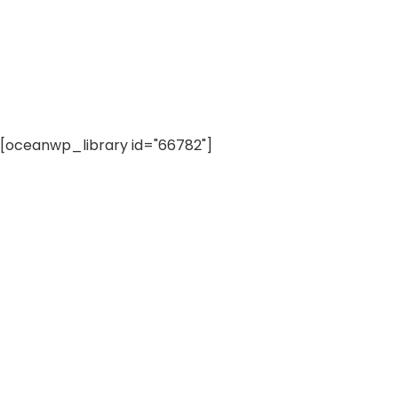
[oceanwp_library id="66782"]