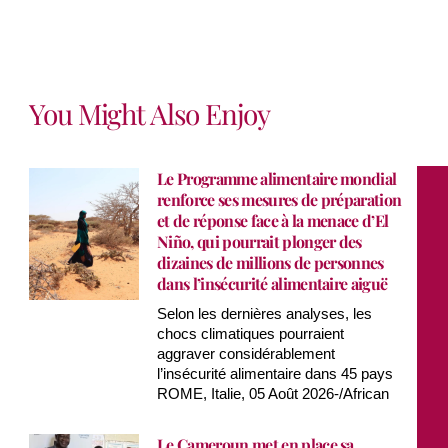
You Might Also Enjoy
Le Programme alimentaire mondial
renforce ses mesures de préparation
et de réponse face à la menace d’El
Niño, qui pourrait plonger des
dizaines de millions de personnes
dans l’insécurité alimentaire aiguë
Selon les dernières analyses, les
chocs climatiques pourraient
aggraver considérablement
l’insécurité alimentaire dans 45 pays
ROME, Italie, 05 Août 2026-/African
Le Cameroun met en place sa