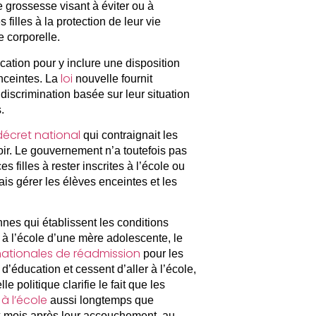
e grossesse visant à éviter ou à
 filles à la protection de leur vie
e corporelle.
cation pour y inclure une disposition
loi
enceintes. La
nouvelle fournit
discrimination basée sur leur situation
.
décret national
qui contraignait les
oir. Le gouvernement n’a toutefois pas
s filles à rester inscrites à l’école ou
s gérer les élèves enceintes et les
es qui établissent les conditions
 à l’école d’une mère adolescente, le
 nationales de réadmission
pour les
d’éducation et cessent d’aller à l’école,
politique clarifie le fait que les
 à l’école
aussi longtemps que
ix mois après leur accouchement, au