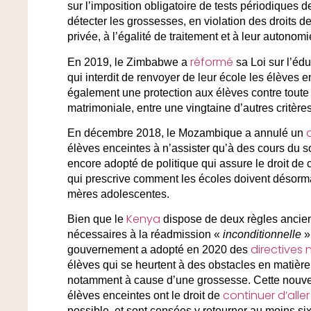
sur l’imposition obligatoire de tests périodiques d
détecter les grossesses, en violation des droits des
privée, à l’égalité de traitement et à leur autonomi
réformé
En 2019, le Zimbabwe a
sa Loi sur l’édu
qui interdit de renvoyer de leur école les élèves 
également une protection aux élèves contre toute 
matrimoniale, entre une vingtaine d’autres critères
En décembre 2018, le Mozambique a annulé un
élèves enceintes à n’assister qu’à des cours du s
encore adopté de politique qui assure le droit de ce
qui prescrive comment les écoles doivent désormai
mères adolescentes.
Kenya
Bien que le
dispose de deux règles ancienn
nécessaires à la réadmission «
inconditionnelle
»
directives
gouvernement a adopté en 2020 des
élèves qui se heurtent à des obstacles en matière 
notamment à cause d’une grossesse. Cette nouvelle 
continuer d’aller
élèves enceintes ont le droit de
possible, et sont censées y retourner au moins s