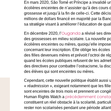
En mars 2020, São Tomé et Príncipe a invalidé un 
écolières enceintes de n’assister qu’à des cours d
grossesse et jusqu’à la fin de celle-ci. Cette décis
millions de dollars financé en majorité par la Ba
sa stratégie visant à améliorer l’éducation de quali
Ouganda
En décembre 2020, l’
a révisé ses direc
des grossesses en milieu scolaire. La nouvelle poli
écolières enceintes ou mères, quoiqu’elle impos
concernant leur inscription. Elle oblige les écoles
des filles devenues mères et prévoit l’octroi de r
quand les écoles publiques refusent de les admett
des directives pour combattre l’ostracisme, la disc
des élèves qui sont enceintes ou mères.
Cependant, cette nouvelle politique établit aussi u
«
réadmission
», exigeant notamment que les fille
sont enceintes de trois mois et prennent un congé 
précédemment consta
Human Rights Watch a
constituent un réel obstacle à la scolarité, particu
rester non scolarisées pendant une période allant