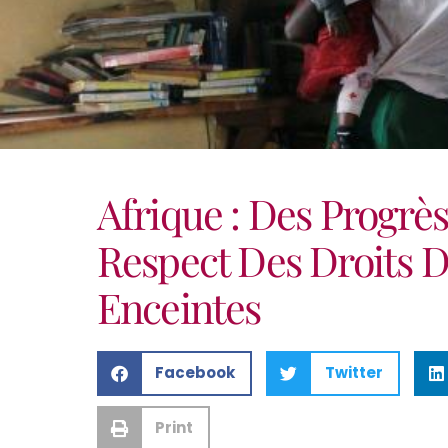
Afrique : Des Progrè
Respect Des Droits D
Enceintes
Facebook
Twitter
Print