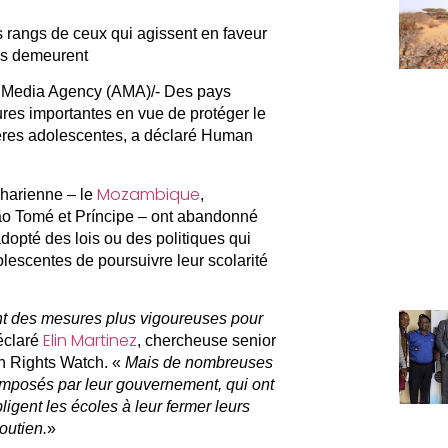
s rangs de ceux qui agissent en faveur
les demeurent
n Media Agency (AMA)/- Des pays
ures importantes en vue de protéger le
mères adolescentes, a déclaré Human
Mozambique
harienne – le
,
o Tomé et Príncipe – ont abandonné
adopté des lois ou des politiques qui
lescentes de poursuivre leur scolarité
t des mesures plus vigoureuses pour
Elin Martinez
éclaré
, chercheuse senior
n Rights Watch. «
Mais de nombreuses
 imposés par leur gouvernement, qui ont
bligent les écoles à leur fermer leurs
outien.
»