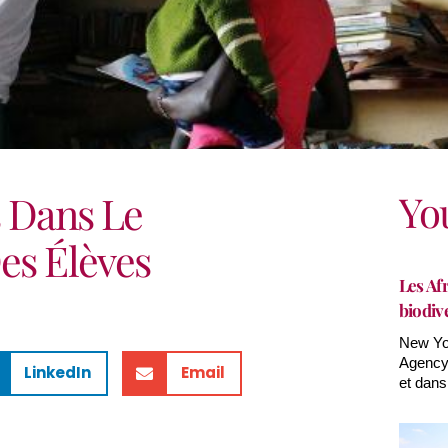
Yo
s Dans Le
es Élèves
Les Afr
biodiv
New Yor
Agency(
LinkedIn
Email
et dans