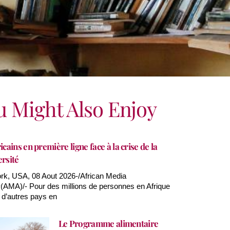
u Might Also Enjoy
icains en première ligne face à la crise de la
ersité
k, USA, 08 Aout 2026-/African Media
AMA)/- Pour des millions de personnes en Afrique
 d’autres pays en
Le Programme alimentaire