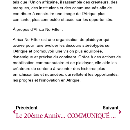
tels que l’Union africaine, il rassemble des créateurs, des
marques, des institutions et des communautés afin de
contribuer à construire une image de l’Afrique plus
confiante, plus connectée et axée sur les opportunités.
À propos d’Africa No Filter :
Africa No Filter est une organisation de plaidoyer qui
œuvre pour faire évoluer les discours stéréotypés sur
l’Afrique et promouvoir une vision plus équilibrée,
dynamique et précise du continent. Grâce à des actions de
mobilisation communautaire et de plaidoyer, elle aide les
créateurs de contenu à raconter des histoires plus
enrichissantes et nuancées, qui reflètent les opportunités,
les progrès et l’innovation en Afrique.
Précédent
Suivant
Le 20ème Anniversaire Des Bâtisseurs De L’Économie Africaine Met À L’honneur Les Pays Aux Politiques Publiques Et Aux Dynamiques De Transformation Efficaces
COMMUNIQUÉ DE LA FONDATION GATES SUR LE FINANCEMENT DE LA RIPOSTE À L’ÉPIDÉMIE D’ÉBOLA