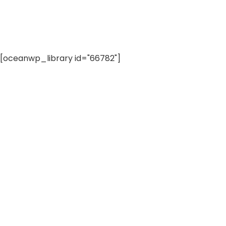
[oceanwp_library id="66782"]