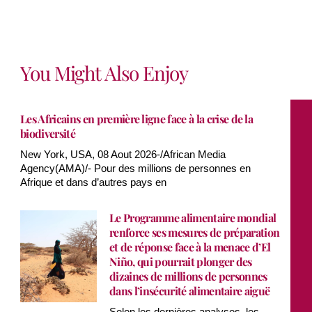
You Might Also Enjoy
Les Africains en première ligne face à la crise de la
biodiversité
New York, USA, 08 Aout 2026-/African Media
Agency(AMA)/- Pour des millions de personnes en
Afrique et dans d’autres pays en
Le Programme alimentaire mondial
renforce ses mesures de préparation
et de réponse face à la menace d’El
Niño, qui pourrait plonger des
dizaines de millions de personnes
dans l’insécurité alimentaire aiguë
Selon les dernières analyses, les