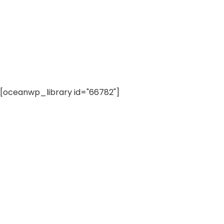
[oceanwp_library id="66782"]