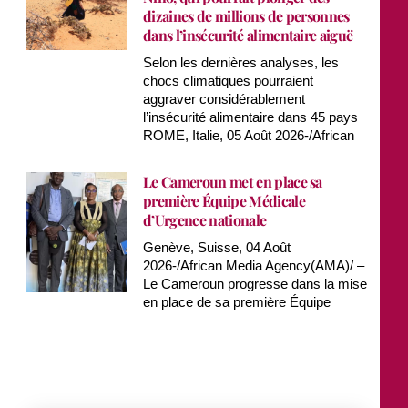
dizaines de millions de personnes
dans l’insécurité alimentaire aiguë
Selon les dernières analyses, les
chocs climatiques pourraient
aggraver considérablement
l’insécurité alimentaire dans 45 pays
ROME, Italie, 05 Août 2026-/African
Le Cameroun met en place sa
première Équipe Médicale
d’Urgence nationale
Genève, Suisse, 04 Août
2026-/African Media Agency(AMA)/ –
Le Cameroun progresse dans la mise
en place de sa première Équipe