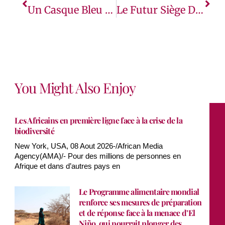
Un Casque Bleu Camerounais De La MINUSCA Tué Par Un Engin Explosif Dans Le Nord-Ouest De La RCA
Le Futur Siège De La SOCIETE IVOIRIENNE DE BANQUE, Conçu Par Koffi & Diabaté Architecte, 1er Bâtiment Certifié HQE En Côte D’Ivoire.
You Might Also Enjoy
Les Africains en première ligne face à la crise de la
biodiversité
New York, USA, 08 Aout 2026-/African Media
Agency(AMA)/- Pour des millions de personnes en
Afrique et dans d’autres pays en
Le Programme alimentaire mondial
renforce ses mesures de préparation
et de réponse face à la menace d’El
Niño, qui pourrait plonger des