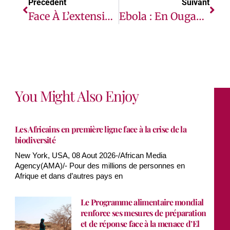
Précédent
Suivant
Face À L’extension De L’épidémie D’Ebola Dans L’est De La RDC, Le PAM Rappelle Que L’assistance Alimentaire Est Indispensable Pour Contenir La Propagation De La Maladie
Ebola : En Ouganda, Le Combat Contre La Stigmatisation Commence Avant Le Retour À La Maison
You Might Also Enjoy
Les Africains en première ligne face à la crise de la
biodiversité
New York, USA, 08 Aout 2026-/African Media
Agency(AMA)/- Pour des millions de personnes en
Afrique et dans d’autres pays en
Le Programme alimentaire mondial
renforce ses mesures de préparation
et de réponse face à la menace d’El