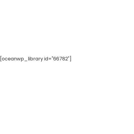
[oceanwp_library id="66782"]