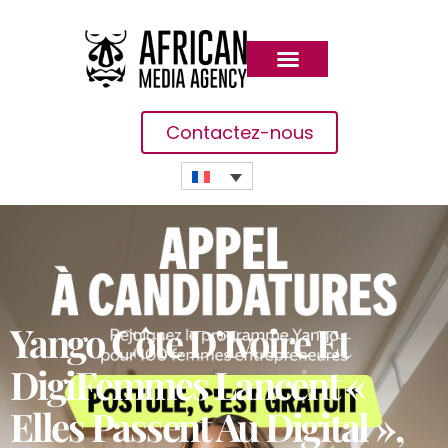
Contactez-nous
Yango Côte D’Ivoire Et
DigiFemmes Lancent «
Elles Passent Au Digital »,