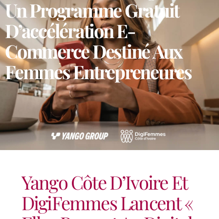
Un Programme Gratuit
D’accélération E-
Commerce Destiné Aux
Femmes Entrepreneures
Yango Côte D’Ivoire Et
DigiFemmes Lancent «