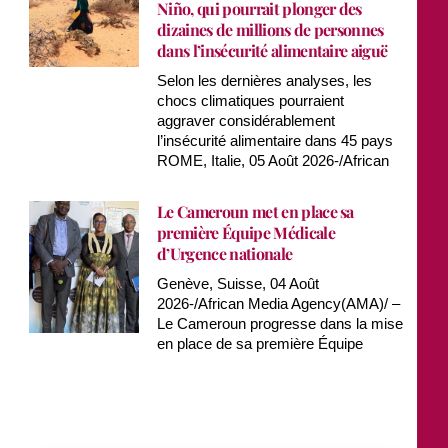
Niño, qui pourrait plonger des
dizaines de millions de personnes
dans l’insécurité alimentaire aiguë
Selon les dernières analyses, les
chocs climatiques pourraient
aggraver considérablement
l’insécurité alimentaire dans 45 pays
ROME, Italie, 05 Août 2026-/African
Le Cameroun met en place sa
première Équipe Médicale
d’Urgence nationale
Genève, Suisse, 04 Août
2026-/African Media Agency(AMA)/ –
Le Cameroun progresse dans la mise
en place de sa première Équipe