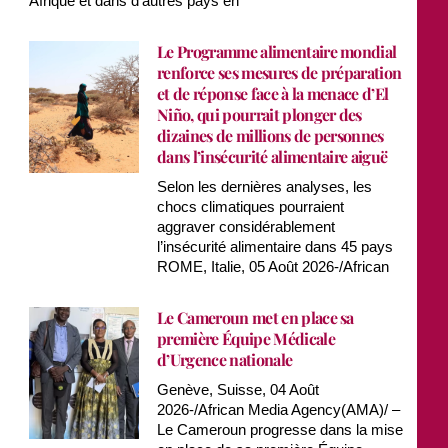
Afrique et dans d’autres pays en
Le Programme alimentaire mondial
renforce ses mesures de préparation
et de réponse face à la menace d’El
Niño, qui pourrait plonger des
dizaines de millions de personnes
dans l’insécurité alimentaire aiguë
Selon les dernières analyses, les
chocs climatiques pourraient
aggraver considérablement
l’insécurité alimentaire dans 45 pays
ROME, Italie, 05 Août 2026-/African
Le Cameroun met en place sa
première Équipe Médicale
d’Urgence nationale
Genève, Suisse, 04 Août
2026-/African Media Agency(AMA)/ –
Le Cameroun progresse dans la mise