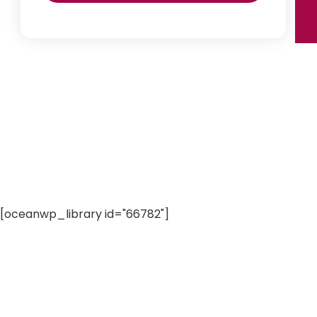
[oceanwp_library id="66782"]