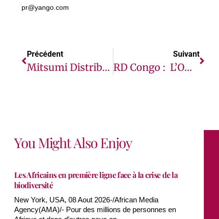
pr@yango.com
Précédent
Suivant
Mitsumi Distribution Renforce Sa Position Et Accélère Sa Croissance En Afrique De L’Ouest
RD Congo : L’ONU Déplore Les Attaques Brutales Contre Les Personnes Déplacées À Lala
You Might Also Enjoy
Les Africains en première ligne face à la crise de la
biodiversité
New York, USA, 08 Aout 2026-/African Media
Agency(AMA)/- Pour des millions de personnes en