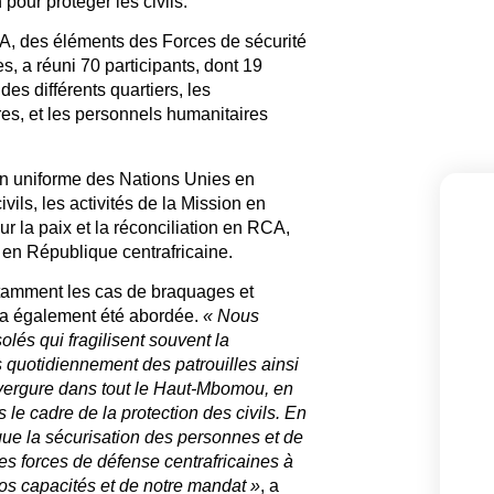
 pour protéger les civils.
A, des éléments des Forces de sécurité
es, a réuni 70 participants, dont 19
es différents quartiers, les
es, et les personnels humanitaires
en uniforme des Nations Unies en
vils, les activités de la Mission en
r la paix et la réconciliation en RCA,
x en République centrafricaine.
otamment les cas de braquages et
, a également été abordée.
« Nous
és qui fragilisent souvent la
quotidiennement des patrouilles ainsi
vergure dans tout le Haut-Mbomou, en
 le cadre de la protection des civils. En
 que la sécurisation des personnes et de
es forces de défense centrafricaines à
os capacités et de notre mandat »
, a