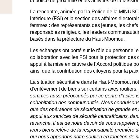
la police de proximité et les activités de la Mission
La rencontre, animée par la Police de la MINUSC
intérieure (FSI) et la section des affaires électoral
femmes : des représentants des jeunes, les chefs d
responsables religieux, les leaders communautair
basés dans la préfecture du Haut-Mbomou.
Les échanges ont porté sur le rôle du personnel 
collaboration avec les FSI pour la protection des ci
appui à la mise en œuvre de l’Accord politique pou
ainsi que la contribution des citoyens pour la pai
La situation sécuritaire dans le Haut-Mbomou, n
d’enlèvement de biens sur certains axes routiers
sommes aussi préoccupés par ce genre d’actes isol
cohabitation des communautés. Nous conduisons 
que des opérations de sécurisation de grande en
appui aux services de sécurité centrafricains, dans
revanche, il est de notre devoir de vous rappeler
leurs biens relève de la responsabilité première d
qui nous apportons notre soutien en fonction de n