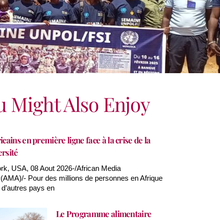
u Might Also Enjoy
icains en première ligne face à la crise de la
ersité
k, USA, 08 Aout 2026-/African Media
AMA)/- Pour des millions de personnes en Afrique
 d’autres pays en
Le Programme alimentaire