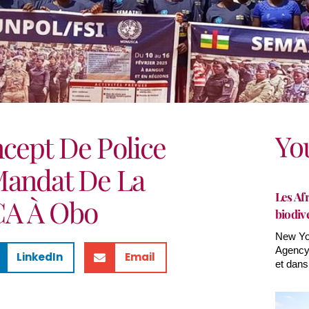
Yo
cept De Police
Mandat De La
Les Afr
CA À Obo
biodiv
New Yor
Agency(
LinkedIn
Email
et dans