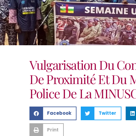
Vulgarisation Du Con
De Proximité Et Du 
Police De La MINUS
Facebook
Twitter
Print