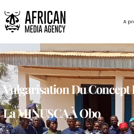
A p
Vulgarisation Du Concept 
La MINUSCA À Obo