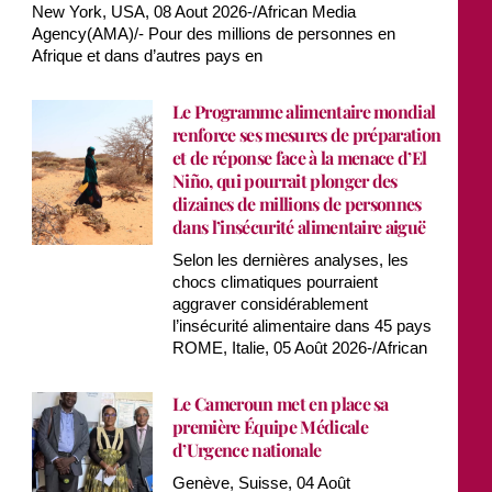
New York, USA, 08 Aout 2026-/African Media
Agency(AMA)/- Pour des millions de personnes en
Afrique et dans d’autres pays en
Le Programme alimentaire mondial
renforce ses mesures de préparation
et de réponse face à la menace d’El
Niño, qui pourrait plonger des
dizaines de millions de personnes
dans l’insécurité alimentaire aiguë
Selon les dernières analyses, les
chocs climatiques pourraient
aggraver considérablement
l’insécurité alimentaire dans 45 pays
ROME, Italie, 05 Août 2026-/African
Le Cameroun met en place sa
première Équipe Médicale
d’Urgence nationale
Genève, Suisse, 04 Août