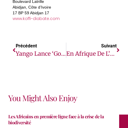
Boulevard Latrille
Abidjan, Côte d’Ivoire
17 BP 59 Abidjan 17
www.koffi-diabate.com
Précédent
Suivant
Yango Lance ‘Goya’ : L’ultime Expérience De Transport Premium À Abidjan
En Afrique De L’Est Et Australe, Un Programme De La Banque Mondiale Va Améliorer Les Apprentissages Fondamentaux De Plus De 70 Millions D’enfants
You Might Also Enjoy
Les Africains en première ligne face à la crise de la
biodiversité