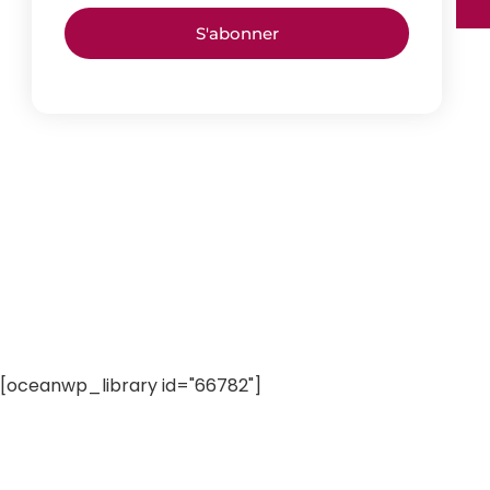
S'abonner
[oceanwp_library id="66782"]