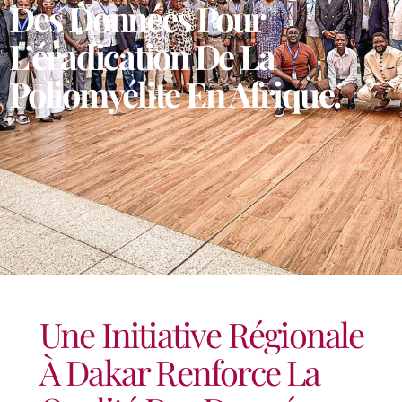
Des Données Pour
L’éradication De La
Poliomyélite En Afrique.
Une Initiative Régionale
À Dakar Renforce La