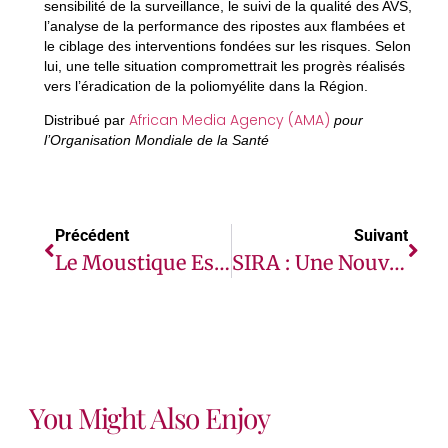
sensibilité de la surveillance, le suivi de la qualité des AVS,
l’analyse de la performance des ripostes aux flambées et
le ciblage des interventions fondées sur les risques. Selon
lui, une telle situation compromettrait les progrès réalisés
vers l’éradication de la poliomyélite dans la Région.
African Media Agency (AMA)
Distribué par
pour
l’Organisation Mondiale de la Santé
Précédent
Suivant
Le Moustique Est L’un Des Insectes Les Plus Étudiés Au Monde. Voici Pourquoi.
SIRA : Une Nouvelle Initiative Régionale Pour Doter Les Jeunes De Compétences Et D’emplois À Cabo Verde, En Côte D’Ivoire Et En Guinée
You Might Also Enjoy