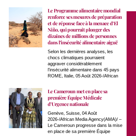
Le Programme alimentaire mondial
renforce ses mesures de préparation
et de réponse face à la menace d’El
Niño, qui pourrait plonger des
dizaines de millions de personnes
dans l’insécurité alimentaire aiguë
Selon les dernières analyses, les
chocs climatiques pourraient
aggraver considérablement
l’insécurité alimentaire dans 45 pays
ROME, Italie, 05 Août 2026-/African
Le Cameroun met en place sa
première Équipe Médicale
d’Urgence nationale
Genève, Suisse, 04 Août
2026-/African Media Agency(AMA)/ –
Le Cameroun progresse dans la mise
en place de sa première Équipe