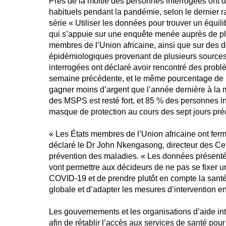
Près de la moitié des personnes interrogées ont 
habituels pendant la pandémie, selon le dernier
série « Utiliser les données pour trouver un équil
qui s’appuie sur une enquête menée auprès de pl
membres de l’Union africaine, ainsi que sur des
épidémiologiques provenant de plusieurs source
interrogées ont déclaré avoir rencontré des probl
semaine précédente, et le même pourcentage de 
gagner moins d’argent que l’année dernière à la 
des MSPS est resté fort, et 85 % des personnes in
masque de protection au cours des sept jours pré
« Les États membres de l’Union africaine ont fer
déclaré le Dr John Nkengasong, directeur des Cent
prévention des maladies. « Les données présent
vont permettre aux décideurs de ne pas se fixer 
COVID-19 et de prendre plutôt en compte la santé 
globale et d’adapter les mesures d’intervention 
Les gouvernements et les organisations d’aide int
afin de rétablir l’accès aux services de santé pou