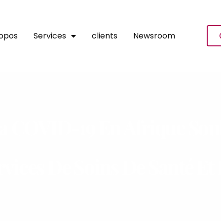
ropos
Services
clients
Newsroom
a COVID-19 En Afrique Soul
rvices De Soins De Santé Et