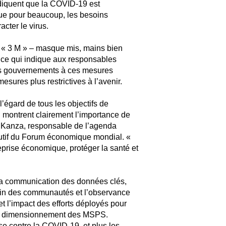
ndiquent que la COVID-19 est
e pour beaucoup, les besoins
cter le virus.
s « 3 M » – masque mis, mains bien
, ce qui indique aux responsables
 des gouvernements à ces mesures
sures plus restrictives à l’avenir.
égard de tous les objectifs de
montrent clairement l’importance de
S. Kanza, responsable de l’agenda
cutif du Forum économique mondial. «
eprise économique, protéger la santé et
la communication des données clés,
ein des communautés et l’observance
et l’impact des efforts déployés pour
 bon dimensionnement des MSPS.
se contre la COVID-19, et plus les