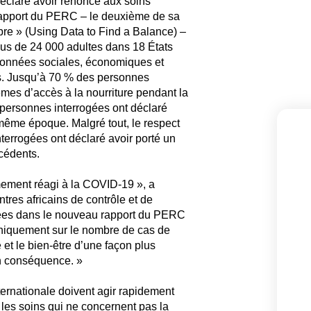
déclaré avoir renoncé aux soins
 rapport du PERC – le deuxième de sa
ibre » (Using Data to Find a Balance) –
us de 24 000 adultes dans 18 États
 données sociales, économiques et
s. Jusqu’à 70 % des personnes
èmes d’accès à la nourriture pendant la
personnes interrogées ont déclaré
même époque. Malgré tout, le respect
terrogées ont déclaré avoir porté un
cédents.
mement réagi à la COVID-19 », a
res africains de contrôle et de
ées dans le nouveau rapport du PERC
uniquement sur le nombre de cas de
et le bien-être d’une façon plus
en conséquence. »
ernationale doivent agir rapidement
r les soins qui ne concernent pas la