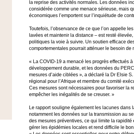
la reprise des activités normales. Les données i
considérée comme une menace sérieuse, mais qu
économiques l’emportent sur l’inquiétude de contra
Toutefois, l’observance de ce que l’on appelle le
lavées et maintenir la distance – est resté élevée
politiques la voie à suivre. Un soutien efficace
comportementales pourrait atténuer le besoin de me
« La COVID-19 a menacé les progrès effectués à l’
développement durable, et les données du PERC 
mesures d’aide ciblées », a déclaré la Dr Elsie 
régional pour l’Afrique et membre du comité exé
Ces mesures sont nécessaires pour favoriser la r
empêcher les inégalités de se creuser. »
Le rapport souligne également les lacunes dans 
notamment les données sur la transmission au s
des mesures préventives, ce qui limite la rapidité 
gérer les épidémies locales et rend difficile le
« Les données sont essentielles pour notre défen