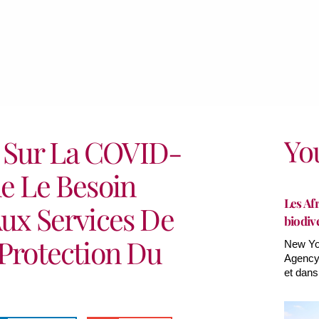
Yo
 Sur La COVID-
ne Le Besoin
Les Afr
Aux Services De
biodiv
 Protection Du
New Yor
Agency(
et dans