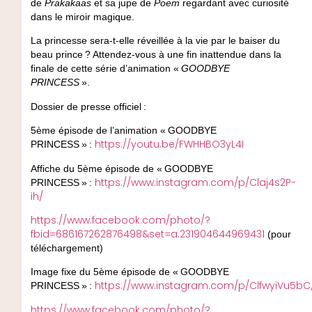
de
Prakakaas
et sa jupe de
Poem
regardant avec curiosité
dans le miroir magique.
La princesse sera-t-elle réveillée à la vie par le baiser du
beau prince ? Attendez-vous à une fin inattendue dans la
finale de cette série d’animation «
GOODBYE
PRINCESS
».
Dossier de presse officiel :
5ème épisode de l’animation « GOODBYE
https://youtu.be/FWHHBO3yL4I
PRINCESS » :
Affiche du 5ème épisode de « GOODBYE
https://www.instagram.com/p/Claj4s2P-
PRINCESS » :
ih/
https://www.facebook.com/photo/?
fbid=686167262876498&set=a.231904644969431
(pour
téléchargement)
Image fixe du 5ème épisode de « GOODBYE
https://www.instagram.com/p/ClfwyiVu5bC
PRINCESS » :
https://www.facebook.com/photo/?