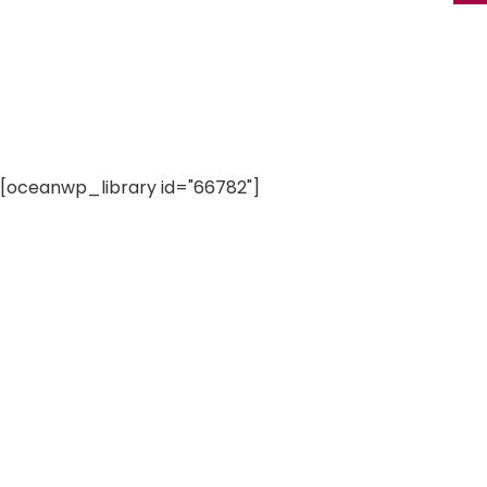
[oceanwp_library id="66782"]