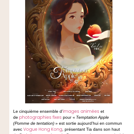
images animées
Le cinquième ensemble
d’
et
photographies fixes
de
pour «
Temptation Apple
(Pomme de tentation)
» est sortie aujourd’hui en commun
Vogue Hong Kong
avec
, présentant Tia dans son haut