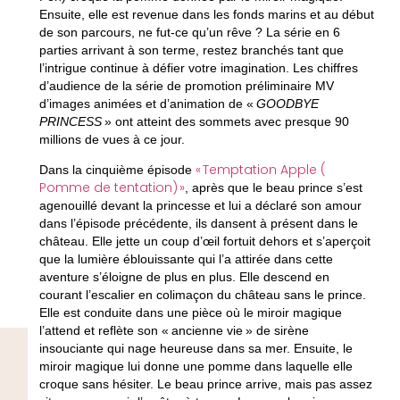
Ensuite, elle est revenue dans les fonds marins et au début
de son parcours, ne fut-ce qu’un rêve ? La série en 6
parties arrivant à son terme, restez branchés tant que
l’intrigue continue à défier votre imagination. Les chiffres
d’audience de la série de promotion préliminaire MV
d’images animées et d’animation de «
GOODBYE
PRINCESS
» ont atteint des sommets
avec presque 90
millions de vues
à ce jour.
« Temptation Apple (
Dans la cinquième épisode
Pomme de tentation) »
, après que le beau prince s’est
agenouillé devant la princesse et lui a déclaré son amour
dans l’épisode précédente, ils dansent à présent dans le
château. Elle jette un coup d’œil fortuit dehors et s’aperçoit
que la lumière éblouissante qui l’a attirée dans cette
aventure s’éloigne de plus en plus. Elle descend en
courant l’escalier en colimaçon du château sans le prince.
Elle est conduite dans une pièce où le miroir magique
l’attend et reflète son « ancienne vie » de sirène
insouciante qui nage heureuse dans sa mer. Ensuite, le
miroir magique lui donne une pomme dans laquelle elle
croque sans hésiter. Le beau prince arrive, mais pas assez