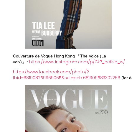
Couverture de Vogue Hong Kong 「The Voice (La
https://www.instagram.com/p/Ck7_neKsh_w/
voix)」 :
https://www.facebook.com/photo/?
fbid=681908259969065&set=pcb.681909583302266
(for 