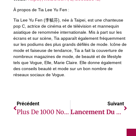
À propos de Tia Lee
Yu Fen :
Tia Lee Yu Fen (李毓芬), née à Taipei, est une chanteuse
pop C, actrice de cinéma et de télévision et mannequin
asiatique de renommée internationale. Mis à part sur les
écrans et sur scène, Tia apparaît également fréquemment
sur les podiums des plus grands défilés de mode. Icône de
mode et faiseuse de tendance, Tia a fait la couverture de
nombreux magazines de mode, de beauté et de lifestyle
tels que Vogue, Elle, Marie Claire. Elle donne également
des conseils beauté et mode sur un bon nombre de
réseaux sociaux de Vogue.
Précédent
Suivant
Plus De 1000 Nouveaux Policiers Maliens Du Groupement Mobile De Sécurité Formés Avec L’appui De La Police Des Nations Unies
Lancement Du Fonds De Croissance Pour L’Afrique De La Fondation Mastercard, Doté De 200 Millions De Dollars (USD), Destiné Aux Véhicules D’investissement (VI) Pour Catalyser Les Perspectives D’emploi