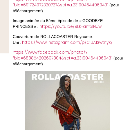
fbid=691724972320727&set=a.231904644969431
(pour
téléchargement)
Image animée du 5ème épisode de « GOODBYE
https://youtu.be/9Lk-amx1NUw
PRINCESS » :
Couverture de ROLLACOASTER Royaume-
https://www.instagram.com/p/ClUA1Swtnyk/
Uni :
https://www.facebook.com/photo/?
fbid=688854202607804&set=a.231904644969431
(pour
téléchargement)