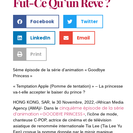
Fut-Ce Qu’un Rêve ?
Facebook
Twitter
LinkedIn
Email
Print
5ème épisode de la série d’animation « Goodbye
Princess »
« Temptation Apple (Pomme de tentation) » – La princesse
va-t-elle accepter le baiser du prince ?
HONG KONG, SAR, le 30 Novembre, 2022,-/African Media
cinquième épisode de la série
Agency (AMA)/- Dans le
d’animation «
GOODBYE PRINCESS
»
, l’icône de mode,
chanteuse C-POP, actrice de cinéma et de télévision
asiatique de renommée internationale Tia Lee (Tia Lee Yu
Fen) croque la pomme donnée par le miroir magique.