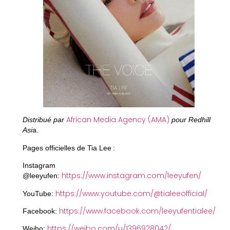
African Media Agency (AMA)
Distribué par
pour Redhill
Asi
a.
Pages officielles de Tia Lee :
Instagram
https://www.instagram.com/leeyufen/
@leeyufen:
https://www.youtube.com/@tialeeofficial/
YouTube:
https://www.facebook.com/leeyufentialee/
Facebook:
https://weibo.com/u/1396928042/
Weibo: