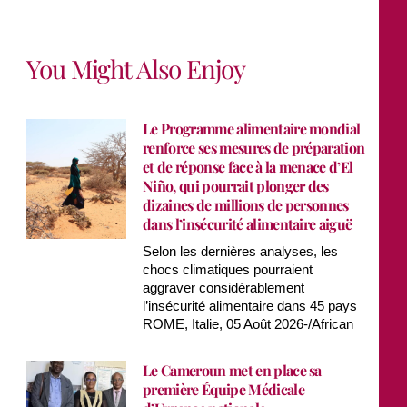
You Might Also Enjoy
Le Programme alimentaire mondial
renforce ses mesures de préparation
et de réponse face à la menace d’El
Niño, qui pourrait plonger des
dizaines de millions de personnes
dans l’insécurité alimentaire aiguë
Selon les dernières analyses, les
chocs climatiques pourraient
aggraver considérablement
l’insécurité alimentaire dans 45 pays
ROME, Italie, 05 Août 2026-/African
Le Cameroun met en place sa
première Équipe Médicale