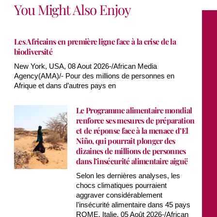
You Might Also Enjoy
Les Africains en première ligne face à la crise de la
biodiversité
New York, USA, 08 Aout 2026-/African Media
Agency(AMA)/- Pour des millions de personnes en
Afrique et dans d’autres pays en
Le Programme alimentaire mondial
renforce ses mesures de préparation
et de réponse face à la menace d’El
Niño, qui pourrait plonger des
dizaines de millions de personnes
dans l’insécurité alimentaire aiguë
Selon les dernières analyses, les
chocs climatiques pourraient
aggraver considérablement
l’insécurité alimentaire dans 45 pays
ROME, Italie, 05 Août 2026-/African