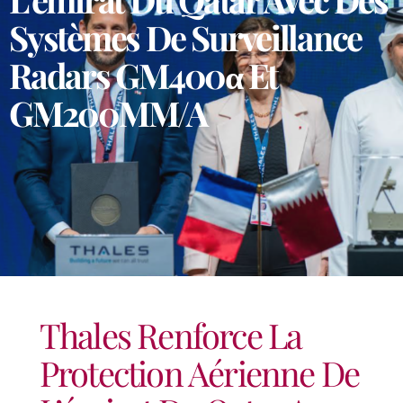
Systèmes De Surveillance
Radars GM400α Et
GM200MM/A
Thales Renforce La
Protection Aérienne De