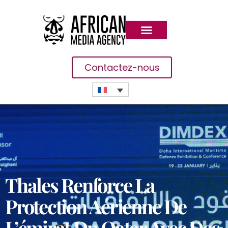
Contactez-nous
Thales Renforce La
Protection Aérienne De
L’émirat Du Qatar Avec Des