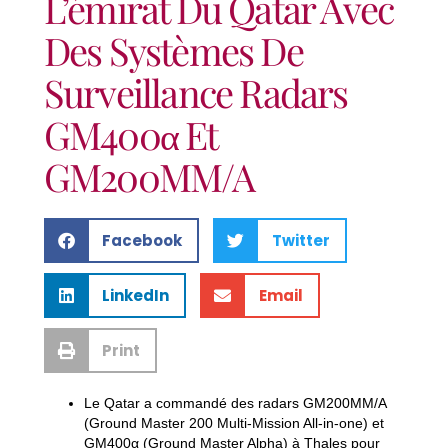
L’émirat Du Qatar Avec
Des Systèmes De
Surveillance Radars
GM400α Et
GM200MM/A
Facebook
Twitter
LinkedIn
Email
Print
Le Qatar a commandé des radars GM200MM/A
(Ground Master 200 Multi-Mission All-in-one) et
GM400α (Ground Master Alpha) à Thales pour