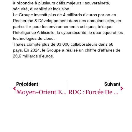
à répondre à plusieurs défis majeurs : souveraineté,
sécurité, durabilité et inclusion.
Le Groupe investit plus de 4 milliards d’euros par an en
Recherche & Développement dans des domaines clés, en
particulier pour les environnements critiques, tels que
l’Intelligence Artificielle, la cybersécurité, le quantique et les
technologies du cloud.
Thales compte plus de 83 000 collaborateurs dans 68
pays. En 2024, le Groupe a réalisé un chiffre d’affaires de
20,6 milliards d’euros.
Précédent
Suivant
Moyen-Orient Et Afrique Du Nord : Une Crise Des Déchets De Plus En Plus Aiguë Qui Coûte 7,2 Milliards De Dollars Par An Et Compromet La Croissance Et Le Tourisme
RDC : Forcée De Choisir Ses Priorités, L’ONU Lance Un Appel De Fonds De 1,4 Milliard De Dollars