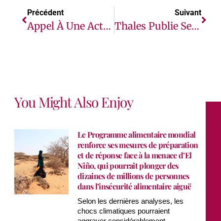
Précédent
Suivant
Appel À Une Action Urgente Pour Remédier Aux Retards Dans Le Déploiement Du Vaccin Contre Le Paludisme En Afrique À L’occasion De La Journée Mondiale Du Paludisme
Thales Publie Ses Prises De Commandes Et Son Chiffre D’affaires Du Premier Trimestre 2025
You Might Also Enjoy
Le Programme alimentaire mondial
renforce ses mesures de préparation
et de réponse face à la menace d’El
Niño, qui pourrait plonger des
dizaines de millions de personnes
dans l’insécurité alimentaire aiguë
Selon les dernières analyses, les
chocs climatiques pourraient
aggraver considérablement