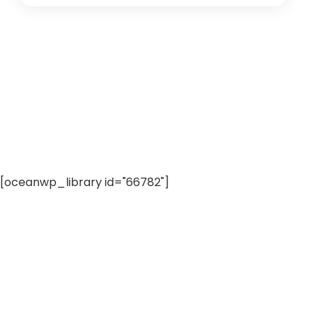
[oceanwp_library id="66782"]