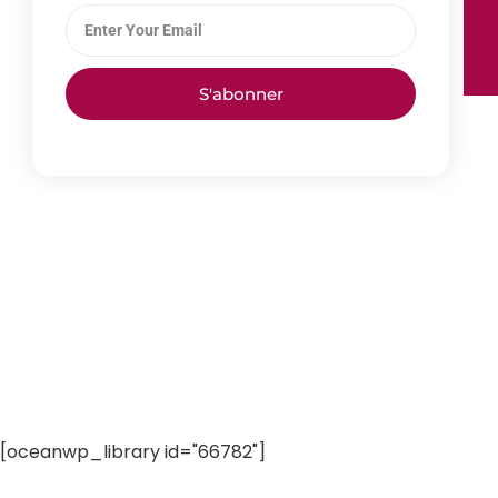
S'abonner
[oceanwp_library id="66782"]