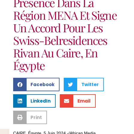
Présence Dans La
Région MENA Et Signe
Un Accord Pour Les
Swiss-Belresidences
Rivan Au Caire, En
Égypte
Facebook
Twitter
LinkedIn
Email
Print
CAIRE, Égypte, 5 Juin 2024 -/African Media