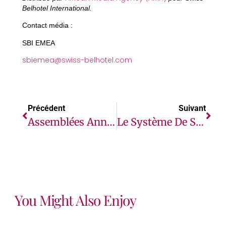
Belhotel International.
Contact média :
SBI EMEA
sbiemea@swiss-belhotel.com
Précédent
Suivant
Assemblées Annuelles 2024 : La Facilité Pour L’économie Circulaire En Afrique Veut Dynamiser Les Économies Africaines Par Des Approches Innovantes De Croissance Verte
Le Système De Sauvegarde Intégré (SSI) Révisé Du Groupe De La Banque Africaine De Développement Entre En Vigueur
You Might Also Enjoy