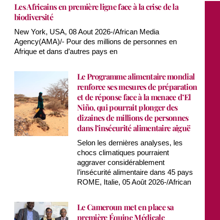
Les Africains en première ligne face à la crise de la
biodiversité
New York, USA, 08 Aout 2026-/African Media
Agency(AMA)/- Pour des millions de personnes en
Afrique et dans d’autres pays en
Le Programme alimentaire mondial
renforce ses mesures de préparation
et de réponse face à la menace d’El
Niño, qui pourrait plonger des
dizaines de millions de personnes
dans l’insécurité alimentaire aiguë
Selon les dernières analyses, les
chocs climatiques pourraient
aggraver considérablement
l’insécurité alimentaire dans 45 pays
ROME, Italie, 05 Août 2026-/African
Le Cameroun met en place sa
première Équipe Médicale