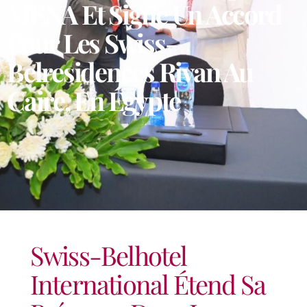
MENA Et Signe Un Accord
Pour Les Swiss-
Belresidences Rivan Au
Caire, En Égypte
Swiss-Belhotel
International Étend Sa