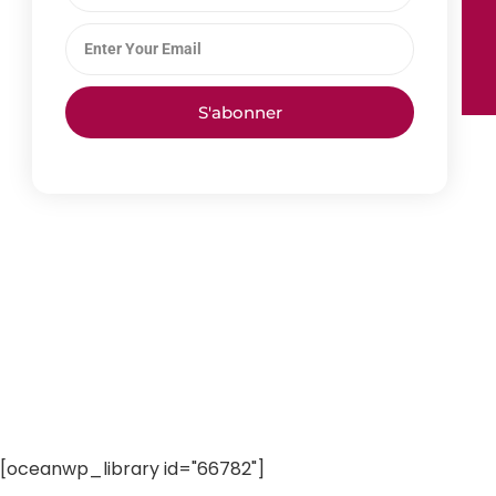
S'abonner
[oceanwp_library id="66782"]