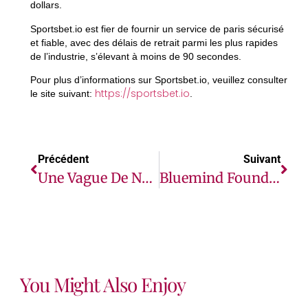
dollars.
Sportsbet.io est fier de fournir un service de paris sécurisé
et fiable, avec des délais de retrait parmi les plus rapides
de l’industrie, s’élevant à moins de 90 secondes.
Pour plus d’informations sur Sportsbet.io, veuillez consulter
https://sportsbet.io
le site suivant:
.
Précédent
Suivant
Une Vague De Nouveaux Engagements Marque Une Étape Historique Vers L’élimination Du Cancer Du Col De L’utérus
Bluemind Foundation: Heal By Hair En Vedette Dans Les Pages VOGUE
You Might Also Enjoy