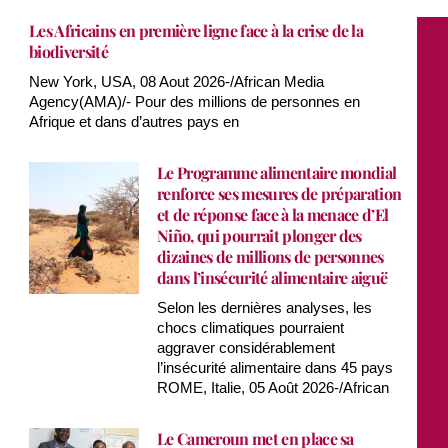
Les Africains en première ligne face à la crise de la
biodiversité
New York, USA, 08 Aout 2026-/African Media
Agency(AMA)/- Pour des millions de personnes en
Afrique et dans d’autres pays en
Le Programme alimentaire mondial
renforce ses mesures de préparation
et de réponse face à la menace d’El
Niño, qui pourrait plonger des
dizaines de millions de personnes
dans l’insécurité alimentaire aiguë
Selon les dernières analyses, les
chocs climatiques pourraient
aggraver considérablement
l’insécurité alimentaire dans 45 pays
ROME, Italie, 05 Août 2026-/African
Le Cameroun met en place sa