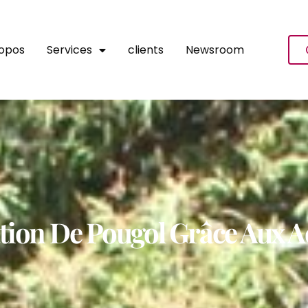
ropos
Services
clients
Newsroom
tion De Pougol Grâce Aux 