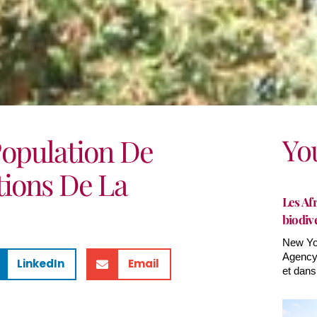
Yo
opulation De
tions De La
Les Afr
biodiv
New Yor
Agency(
LinkedIn
Email
et dans