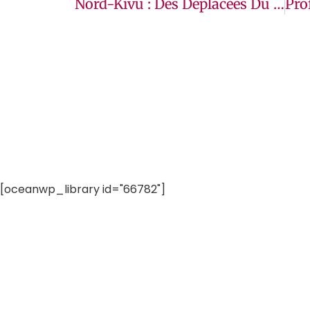
Nord-Kivu : Des Déplacées Du Camp De Kahembe Formées En Boulangerie Pour Faire Face À La Précarité
[oceanwp_library id="66782"]