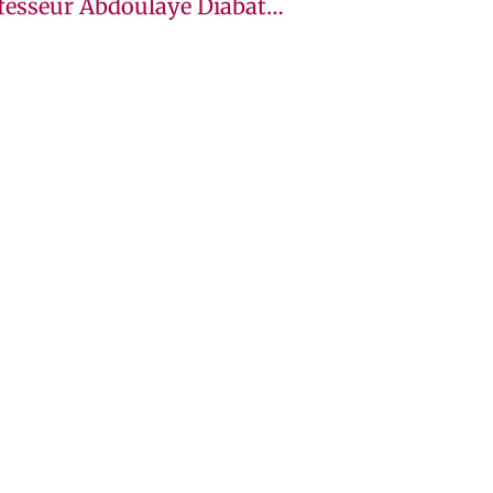
Professeur Abdoulaye Diabaté Parmi Les 100 Africains Les Plus Influents De 2024