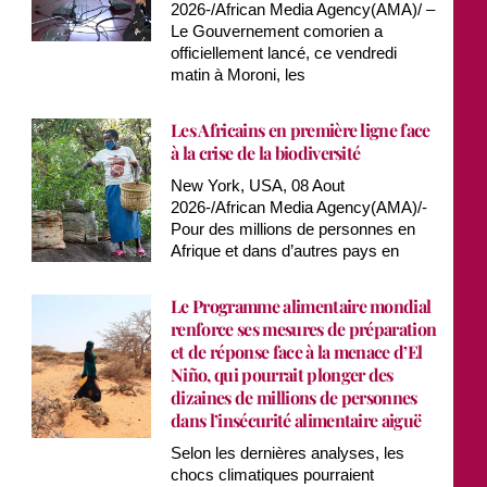
2026-/African Media Agency(AMA)/ –
Le Gouvernement comorien a
officiellement lancé, ce vendredi
matin à Moroni, les
Les Africains en première ligne face
à la crise de la biodiversité
New York, USA, 08 Aout
2026-/African Media Agency(AMA)/-
Pour des millions de personnes en
Afrique et dans d’autres pays en
Le Programme alimentaire mondial
renforce ses mesures de préparation
et de réponse face à la menace d’El
Niño, qui pourrait plonger des
dizaines de millions de personnes
dans l’insécurité alimentaire aiguë
Selon les dernières analyses, les
chocs climatiques pourraient