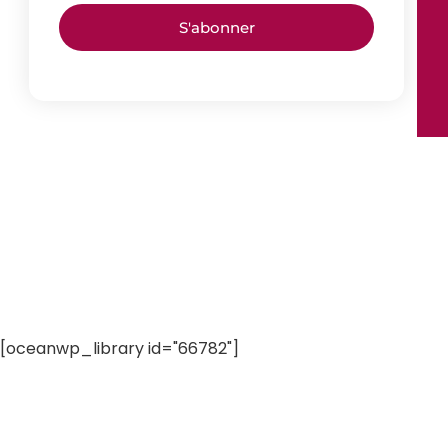
S'abonner
[oceanwp_library id="66782"]