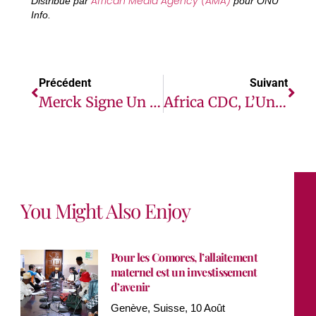
African Media Agency (AMA)
Distribué par
pour ONU
Info.
Précédent
Suivant
Merck Signe Un Protocole D’Accord Avec La Fédération Africaine Des Sociétés De Fertilité
Africa CDC, L’Union Africaine, La Fondation Rockefeller, Clouds Media Et La Campagne « One By One : Target COVID-19 » Se Rejoignent À Des Influenceurs De La RDC, De La Zambie Et De L’Ouganda Pour Le Lancement De Africa Covid Champions En RDC, En Zambie Et En Ouganda
You Might Also Enjoy
Pour les Comores, l’allaitement
maternel est un investissement
d’avenir
Genève, Suisse, 10 Août