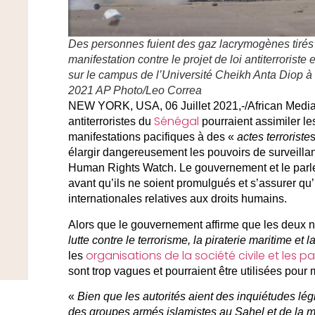
Des personnes fuient des gaz lacrymogènes tirés p
manifestation contre le projet de loi antiterrorist
sur le campus de l’Université Cheikh Anta Diop à 
2021 AP Photo/Leo Correa
NEW YORK, USA, 06 Juillet 2021,-/African Media
Sénégal
antiterroristes du
pourraient assimiler les
manifestations pacifiques à des «
actes terroriste
s
élargir dangereusement les pouvoirs de surveillan
Human Rights Watch. Le gouvernement et le parl
avant qu’ils ne soient promulgués et s’assurer qu
internationales relatives aux droits humains.
Alors que le gouvernement affirme que les deux no
lutte contre le terrorisme, la piraterie maritime et 
organisations de la société civile et les pa
les
sont trop vagues et pourraient être utilisées pour
«
Bien que les autorités aient des inquiétudes légi
des groupes armés islamistes au Sahel et de la me