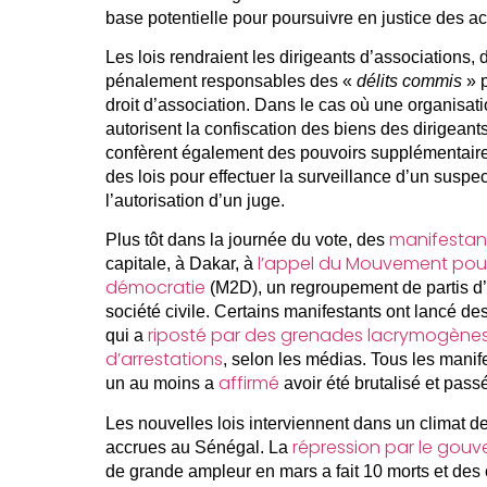
base potentielle pour poursuivre en justice des ac
Les lois rendraient les dirigeants d’associations, 
pénalement responsables des «
délits commis
» p
droit d’association. Dans le cas où une organisat
autorisent la confiscation des biens des dirigeants
confèrent également des pouvoirs supplémentaire
des lois pour effectuer la surveillance d’un susp
l’autorisation d’un juge.
manifestan
Plus tôt dans la journée du vote, des
l’appel du Mouvement pour
capitale, à Dakar, à
démocratie
(M2D), un regroupement de partis d’o
société civile. Certains manifestants ont lancé des 
riposté par des grenades lacrymogène
qui a
d’arrestations
, selon les médias. Tous les manif
affirmé
un au moins a
avoir été brutalisé et passé
Les nouvelles lois interviennent dans un climat de 
répression par le gou
accrues au Sénégal. La
de grande ampleur en mars a fait 10 morts et des