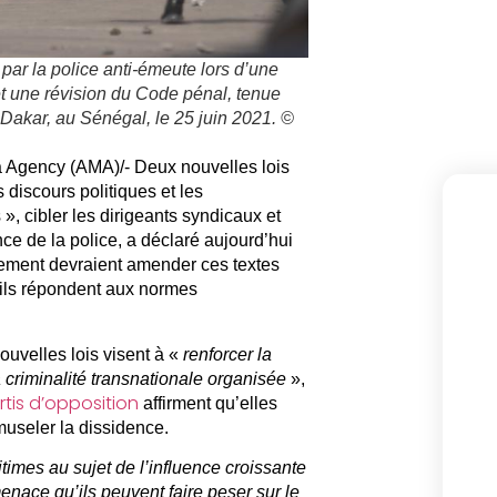
ar la police anti-émeute lors d’une
e et une révision du Code pénal, tenue
Dakar, au Sénégal, le 25 juin 2021. ©
 Agency (AMA)/- Deux nouvelles lois
 discours politiques et les
 », cibler les dirigeants syndicaux et
ce de la police, a déclaré aujourd’hui
ement devraient amender ces textes
’ils répondent aux normes
uvelles lois visent à «
renforcer la
la criminalité transnationale organisée
»,
rtis d’opposition
affirment qu’elles
 museler la dissidence.
times au sujet de l’influence croissante
nace qu’ils peuvent faire peser sur le