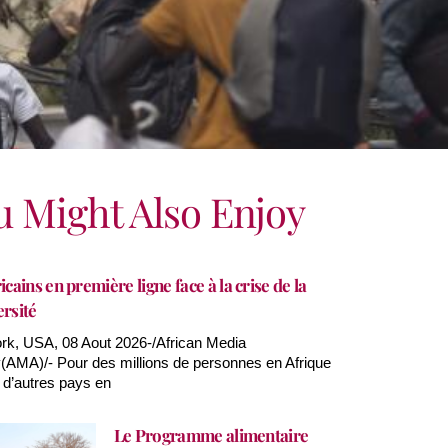
u Might Also Enjoy
icains en première ligne face à la crise de la
ersité
k, USA, 08 Aout 2026-/African Media
AMA)/- Pour des millions de personnes en Afrique
 d’autres pays en
Le Programme alimentaire