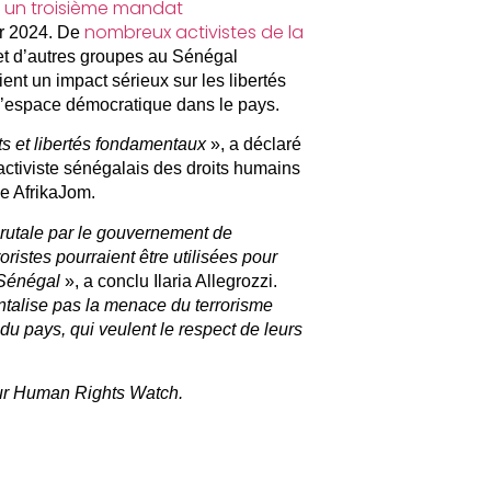
ait un troisième mandat
nombreux activistes de la
ur 2024. De
 et d’autres groupes au Sénégal
ient un impact sérieux sur les libertés
 l’espace démocratique dans le pays.
ts et libertés fondamentaux
», a déclaré
ctiviste sénégalais des droits humains
he AfrikaJom.
rutale par le gouvernement de
oristes pourraient être utilisées pour
 Sénégal
», a conclu Ilaria Allegrozzi.
ntalise pas la menace du terrorisme
 du pays, qui veulent le respect de leurs
r
Human Rights Watch.