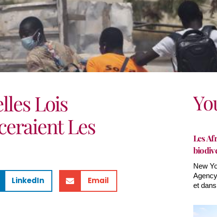
Yo
lles Lois
ceraient Les
Les Afr
biodiv
New Yor
Agency(
LinkedIn
Email
et dans