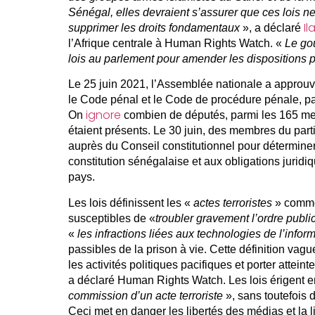
Sénégal, elles devraient s’assurer que ces lois n
Il
supprimer les droits fondamentaux
», a déclaré
l’Afrique centrale à Human Rights Watch. «
Le go
lois au parlement pour amender les dispositions 
Le 25 juin 2021, l’Assemblée nationale a approuvé 
le Code pénal et le Code de procédure pénale, par
ignore
On
combien de députés, parmi les 165 me
étaient présents. Le 30 juin, des membres du part
auprès du Conseil constitutionnel pour déterminer 
constitution sénégalaise et aux obligations juridi
pays.
Les lois définissent les «
actes terroristes
» comme 
susceptibles de «
troubler gravement l’ordre publi
«
les infractions liées aux technologies de l’info
passibles de la prison à vie. Cette définition vague
les activités politiques pacifiques et porter atteint
a déclaré Human Rights Watch. Les lois érigent en 
commission d’un acte terroriste
», sans toutefois d
Ceci met en danger les libertés des médias et la l