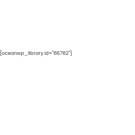
[oceanwp_library id="66782"]