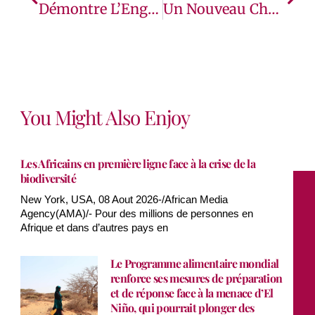
Démontre L’Engagement Envers La Croissance Technologique Et L’Autonomisation De L’Entrepreneuriat En Afrique Au Forum CEO Africa 2024
Un Nouveau Chapitre Pour Le Partenariat Entre Le Groupe De La Banque Mondiale Et Le Togo
You Might Also Enjoy
Les Africains en première ligne face à la crise de la
biodiversité
New York, USA, 08 Aout 2026-/African Media
Agency(AMA)/- Pour des millions de personnes en
Afrique et dans d’autres pays en
Le Programme alimentaire mondial
renforce ses mesures de préparation
et de réponse face à la menace d’El
Niño, qui pourrait plonger des