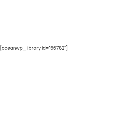
[oceanwp_library id="66782"]