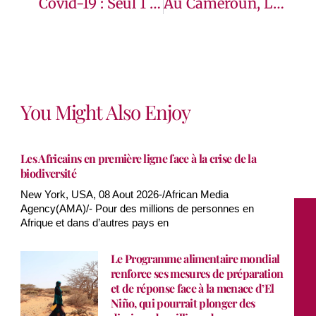
Covid-19 : Seul 1 Pays Sur 3 Prêt À Accueillir En Toute Sécurité Les Enfants Pour La Rentrée Scolaire En Afrique De L’Ouest Et Du Centre
Au Cameroun, La Détention Et L’intimidation Des Manifestants Pacifiques Doivent Cesser (experts De L’ONU)
You Might Also Enjoy
Les Africains en première ligne face à la crise de la
biodiversité
New York, USA, 08 Aout 2026-/African Media
Agency(AMA)/- Pour des millions de personnes en
Afrique et dans d’autres pays en
Le Programme alimentaire mondial
renforce ses mesures de préparation
et de réponse face à la menace d’El
Niño, qui pourrait plonger des