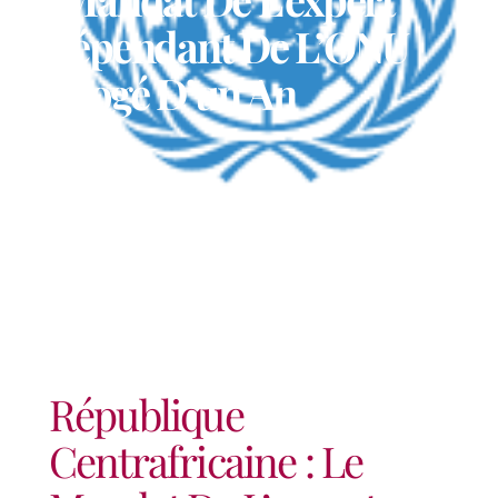
Indépendant De L’ONU
Prorogé D’un An
République
Centrafricaine : Le