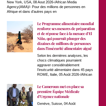
New York, USA, 08 Aout 2026-/African Media
Agency(AMA)/- Pour des millions de personnes en
Afrique et dans d’autres pays en
Le Programme alimentaire mondial
renforce ses mesures de préparation
et de réponse face à la menace d’El
Niño, qui pourrait plonger des
dizaines de millions de personnes
dans l’insécurité alimentaire aiguë
Selon les dernières analyses, les
chocs climatiques pourraient
aggraver considérablement
l’insécurité alimentaire dans 45 pays
ROME, Italie, 05 Août 2026-/African
Le Cameroun met en place sa
première Équipe Médicale
d’Urgence nationale
Genève, Suisse, 04 Août