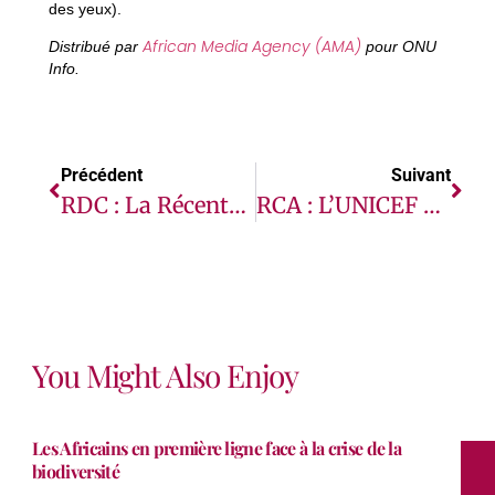
des yeux).
African Media Agency (AMA)
Distribué par
pour ONU
Info.
Précédent
Suivant
RDC : La Récente Flambée De Violence Dans La Province De L’Ituri Aggrave La Situation Déjà Désespérée Des Enfants (UNICEF)
RCA : L’UNICEF Aide Des Dizaines De Milliers D’enfants Déplacés Par Les Violences
You Might Also Enjoy
Les Africains en première ligne face à la crise de la
biodiversité