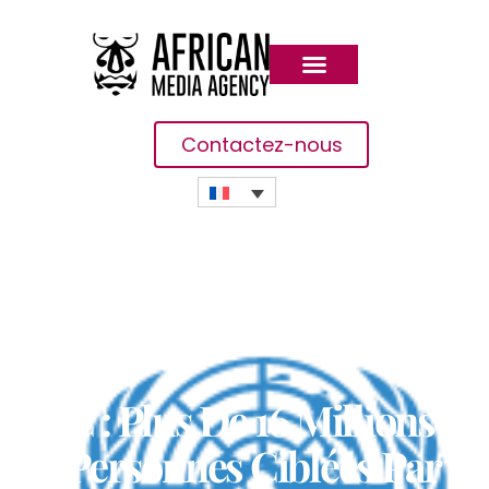
Contactez-nous
RDC : Plus De 16 Millions
De Personnes Ciblées Par