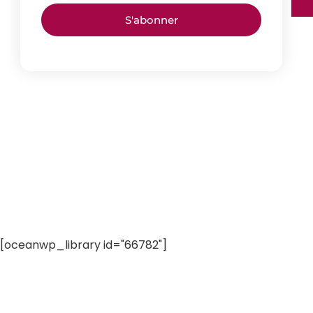
S'abonner
[oceanwp_library id="66782"]