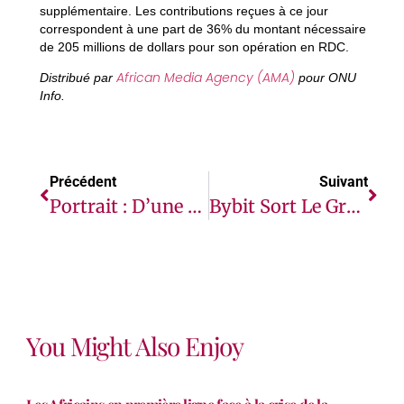
supplémentaire. Les contributions reçues à ce jour
correspondent à une part de 36% du montant nécessaire
de 205 millions de dollars pour son opération en RDC.
African Media Agency (AMA)
Distribué par
pour ONU
Info.
Précédent
Suivant
Portrait : D’une Vie De Violence À Une Culture De La Paix
Bybit Sort Le Grand Jeu : Cagnotte Record De 7,5 Millions De Dollars Pour La Compétition « World Series Of Trading » (WSOT) 2021
You Might Also Enjoy