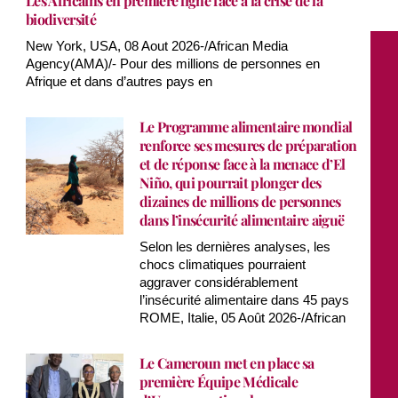
Les Africains en première ligne face à la crise de la
biodiversité
New York, USA, 08 Aout 2026-/African Media
Agency(AMA)/- Pour des millions de personnes en
Afrique et dans d’autres pays en
Le Programme alimentaire mondial
renforce ses mesures de préparation
et de réponse face à la menace d’El
Niño, qui pourrait plonger des
dizaines de millions de personnes
dans l’insécurité alimentaire aiguë
Selon les dernières analyses, les
chocs climatiques pourraient
aggraver considérablement
l’insécurité alimentaire dans 45 pays
ROME, Italie, 05 Août 2026-/African
Le Cameroun met en place sa
première Équipe Médicale