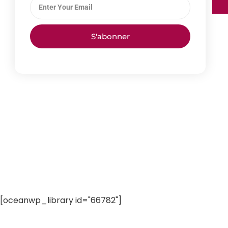
S'abonner
[oceanwp_library id="66782"]