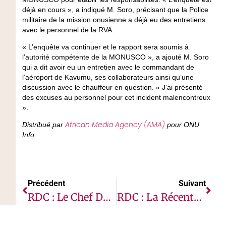
déjà en cours », a indiqué M. Soro, précisant que la Police
militaire de la mission onusienne a déjà eu des entretiens
avec le personnel de la RVA.
« L’enquête va continuer et le rapport sera soumis à
l’autorité compétente de la MONUSCO », a ajouté M. Soro
qui a dit avoir eu un entretien avec le commandant de
l’aéroport de Kavumu, ses collaborateurs ainsi qu’une
discussion avec le chauffeur en question. « J’ai présenté
des excuses au personnel pour cet incident malencontreux
».
African Media Agency (AMA)
Distribué par
pour ONU
Info.
Précédent
Suivant
RDC : Le Chef Du HCR Préoccupé Par La Situation Humanitaire À L’Est
RDC : La Récente Flambée De Violence Dans La Province De L’Ituri Aggrave La Situation Déjà Désespérée Des Enfants (UNICEF)