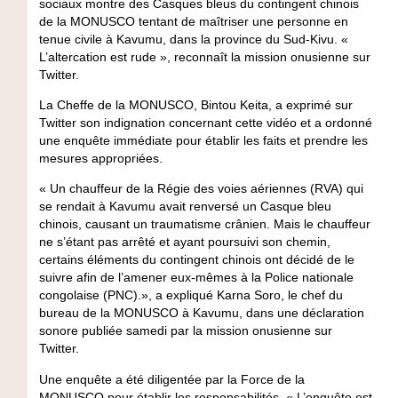
sociaux montre des Casques bleus du contingent chinois
de la MONUSCO tentant de maîtriser une personne en
tenue civile à Kavumu, dans la province du Sud-Kivu. «
L’altercation est rude », reconnaît la mission onusienne sur
Twitter.
La Cheffe de la MONUSCO, Bintou Keita, a exprimé sur
Twitter son indignation concernant cette vidéo et a ordonné
une enquête immédiate pour établir les faits et prendre les
mesures appropriées.
« Un chauffeur de la Régie des voies aériennes (RVA) qui
se rendait à Kavumu avait renversé un Casque bleu
chinois, causant un traumatisme crânien. Mais le chauffeur
ne s’étant pas arrêté et ayant poursuivi son chemin,
certains éléments du contingent chinois ont décidé de le
suivre afin de l’amener eux-mêmes à la Police nationale
congolaise (PNC).», a expliqué Karna Soro, le chef du
bureau de la MONUSCO à Kavumu, dans une déclaration
sonore publiée samedi par la mission onusienne sur
Twitter.
Une enquête a été diligentée par la Force de la
MONUSCO pour établir les responsabilités. « L’enquête est