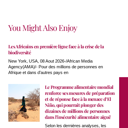
You Might Also Enjoy
Les Africains en première ligne face à la crise de la
biodiversité
New York, USA, 08 Aout 2026-/African Media
Agency(AMA)/- Pour des millions de personnes en
Afrique et dans d’autres pays en
Le Programme alimentaire mondial
renforce ses mesures de préparation
et de réponse face à la menace d’El
Niño, qui pourrait plonger des
dizaines de millions de personnes
dans l’insécurité alimentaire aiguë
Selon les dernières analyses, les