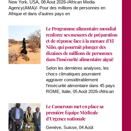
New York, USA, 08 Aout 2026-/African Media
Agency(AMA)/- Pour des millions de personnes en
Afrique et dans d’autres pays en
Le Programme alimentaire mondial
renforce ses mesures de préparation
et de réponse face à la menace d’El
Niño, qui pourrait plonger des
dizaines de millions de personnes
dans l’insécurité alimentaire aiguë
Selon les dernières analyses, les
chocs climatiques pourraient
aggraver considérablement
l’insécurité alimentaire dans 45 pays
ROME, Italie, 05 Août 2026-/African
Le Cameroun met en place sa
première Équipe Médicale
d’Urgence nationale
Genève, Suisse, 04 Août