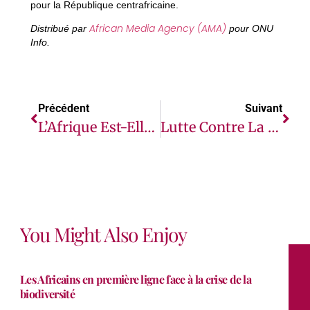
pour la République centrafricaine.
African Media Agency (AMA)
Distribué par
pour ONU
Info.
Précédent
Suivant
L’Afrique Est-Elle Prête Pour La Refonte Du Nouvel Ordre Mondial?
Lutte Contre La Faim Et La Pauvreté Rurales : Des Leaders Africains Appellent À Accroître Le Financement Du FIDA
You Might Also Enjoy
Les Africains en première ligne face à la crise de la
biodiversité