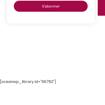
S'abonner
[oceanwp_library id="66782"]