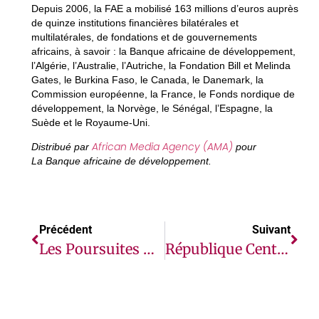
Depuis 2006, la FAE a mobilisé 163 millions d’euros auprès
de quinze institutions financières bilatérales et
multilatérales, de fondations et de gouvernements
africains, à savoir : la Banque africaine de développement,
l’Algérie, l’Australie, l’Autriche, la Fondation Bill et Melinda
Gates, le Burkina Faso, le Canada, le Danemark, la
Commission européenne, la France, le Fonds nordique de
développement, la Norvège, le Sénégal, l’Espagne, la
Suède et le Royaume-Uni.
African Media Agency (AMA)
Distribué par
pour
La Banque africaine de développement.
Précédent
Suivant
Les Poursuites À L’encontre D’un Ancien Député Remettent En Question Les Espoirs De Réforme Au Burundi
République Centrafricaine : La Banque Africaine De Développement Fait Un Don De 9,5 Millions D’euros Pour La Modernisation De L’aéroport International De Bangui