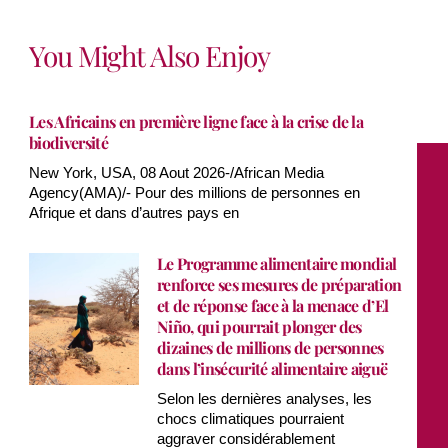
You Might Also Enjoy
Les Africains en première ligne face à la crise de la
biodiversité
New York, USA, 08 Aout 2026-/African Media
Agency(AMA)/- Pour des millions de personnes en
Afrique et dans d’autres pays en
Le Programme alimentaire mondial
renforce ses mesures de préparation
et de réponse face à la menace d’El
Niño, qui pourrait plonger des
dizaines de millions de personnes
dans l’insécurité alimentaire aiguë
Selon les dernières analyses, les
chocs climatiques pourraient
aggraver considérablement