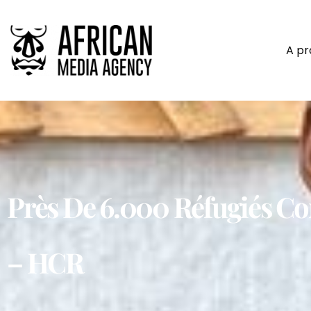
A p
Près De 6.000 Réfugiés Con
– HCR