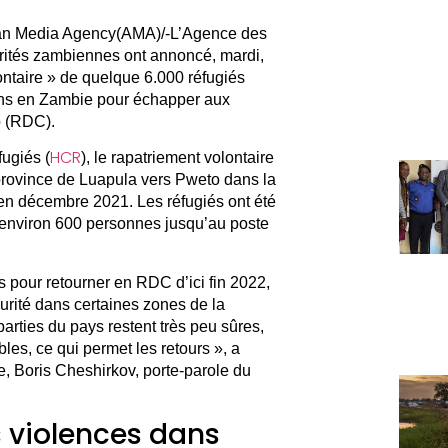
an Media Agency(AMA)/-L’Agence des
orités zambiennes ont annoncé, mardi,
ontaire » de quelque 6.000 réfugiés
 ans en Zambie pour échapper aux
o (RDC).
HCR
ugiés (
), le rapatriement volontaire
province de Luapula vers Pweto dans la
 décembre 2021. Les réfugiés ont été
environ 600 personnes jusqu’au poste
s pour retourner en RDC d’ici fin 2022,
curité dans certaines zones de la
arties du pays restent très peu sûres,
es, ce qui permet les retours », a
, Boris Cheshirkov, porte-parole du
s violences dans