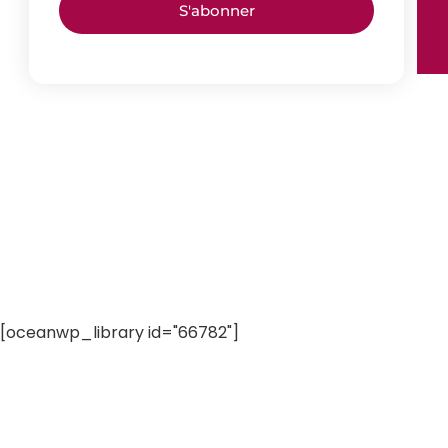
S'abonner
[oceanwp_library id="66782"]