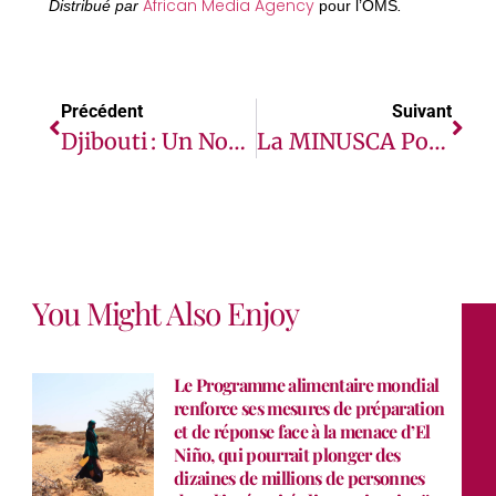
African Media Agency
Distribué par
pour l’OMS
.
Précédent
Suivant
Djibouti : Un Nouveau Projet Pour Renforcer Les Communautés Et Soutenir Les Populations Vulnérables
La MINUSCA Poursuit Son Appui A La Consolidation De La Paix En Republique Centrafricaine
You Might Also Enjoy
Le Programme alimentaire mondial
renforce ses mesures de préparation
et de réponse face à la menace d’El
Niño, qui pourrait plonger des
dizaines de millions de personnes