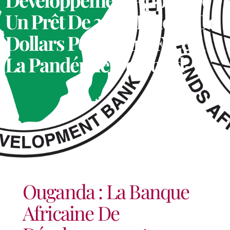
Un Prêt De 31,6 Millions De
Dollars Pour Faire Face À
La Pandémie De Covid-19
Ouganda : La Banque
Africaine De