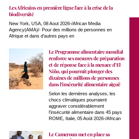
Les Africains en première ligne face à la crise de la
biodiversité
New York, USA, 08 Aout 2026-/African Media
Agency(AMA)/- Pour des millions de personnes en
Afrique et dans d’autres pays en
Le Programme alimentaire mondial
renforce ses mesures de préparation
et de réponse face à la menace d’El
Niño, qui pourrait plonger des
dizaines de millions de personnes
dans l’insécurité alimentaire aiguë
Selon les dernières analyses, les
chocs climatiques pourraient
aggraver considérablement
l’insécurité alimentaire dans 45 pays
ROME, Italie, 05 Août 2026-/African
Le Cameroun met en place sa