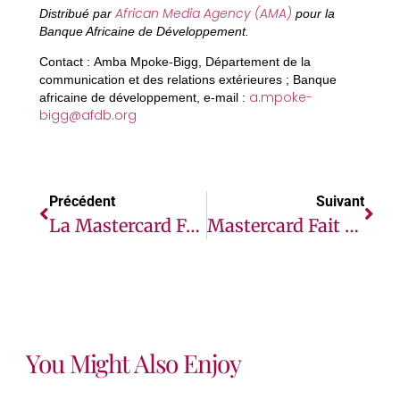
African Media Agency (AMA)
Distribué par
pour la
Banque Africaine de Développement.
Contact :
Amba Mpoke-Bigg, Département de la
communication et des relations extérieures ; Banque
a.mpoke-
africaine de développement, e-mail :
bigg@afdb.org
Précédent
Suivant
La Mastercard Foundation Lance Un Programme Sur 10 Ans Visant À Permettre À 3 Millions De Jeunes Ougandais D’accéder À Un Emploi Décent
Mastercard Fait Avancer L’industrie Des Systèmes De Paiement Vers Un Avenir Plus Durable
You Might Also Enjoy