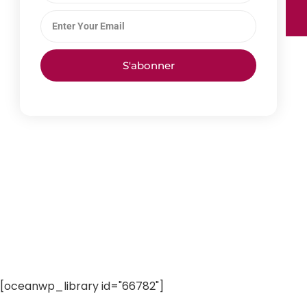
S'abonner
[oceanwp_library id="66782"]