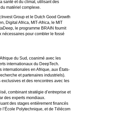
la santé
et du
climat
, utilisant des
 du
matériel complexe
.
icInvest Group
et le
Dutch Good Growth
en
,
Digital Africa
,
MIT-Africa
, le
MIT
taDeep
, le programme
BRAIN
fournit
aux nécessaires pour combler le fossé
Afrique du Sud, coanimé avec les
erts internationaux du DeepTech.
internationales en Afrique, aux États-
echerche et partenaires industriels).
s exclusives et des rencontres avec les
lisé
, combinant stratégie d’entreprise et
ar des experts mondiaux.
cluant des stages entièrement financés
 l’École Polytechnique, et de Télécom