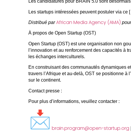
Les candidatures pour BRAIN 5.0 sont désormais
Les startups intéressées peuvent postuler via ce 
African Media Agency (AMA)
Distribué par
pour
À propos de Open Startup (OST)
Open Startup (OST)
est une
organisation non go
l’innovation et au renforcement des capacités à tra
les échanges interculturels.
En construisant des communautés dynamiques et
travers l’Afrique et au-delà,
OST
se positionne à l
sur le continent.
Contact presse :
Pour plus d’informations, veuillez contacter :
brain.program@open-startup.org