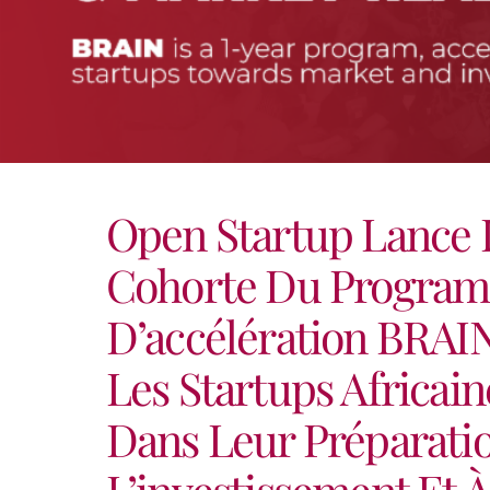
Open Startup Lance
Cohorte Du Progra
D’accélération BRAI
Les Startups Africai
Dans Leur Préparati
L’investissement Et À