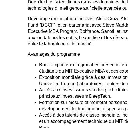
DeepTech et scientifiques dans les domaines de
technologies d’
intelligence artificielle avancée
ou
Développé en collaboration avec
AfricaGrow
,
Afr
Fund (DGGF)
, et en partenariat avec
Steve Madd
Executive MBA Program
,
Bpifrance
,
Sanofi
, et
Ins
aux fondateurs les outils, l’expertise et les rése
entre
le laboratoire et le marché
.
Avantages du programme
Bootcamp intensif régional en présentiel
en 
étudiants du MIT Executive MBA et des exp
Exposition mondiale
grâce à des immersions 
Unis et en Europe (laboratoires, centres de r
Accès aux investisseurs
via des pitch clinic
principaux investisseurs DeepTech.
Formation sur mesure et mentorat personna
développement technologique, dispensés p
Accès à des talents de classe mondiale
, in
et un accompagnement technique du MIT, de
Paris.