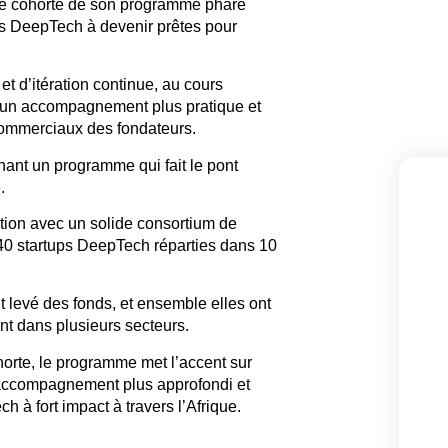
me cohorte de son programme phare
nes DeepTech à devenir prêtes pour
t d’itération continue
, au cours
r un accompagnement plus pratique et
commerciaux des fondateurs.
nant un programme qui fait le pont
.
tion avec un solide consortium de
40 startups DeepTech
réparties dans
10
t levé des fonds, et ensemble elles ont
t dans plusieurs secteurs.
orte, le programme met l’accent sur
un accompagnement plus approfondi et
h à fort impact à travers l’Afrique.