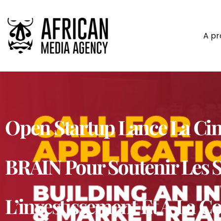
A p
Open Startup Lance La Ci
BRAIN Pour Soutenir Les S
L’investissement Et À La 