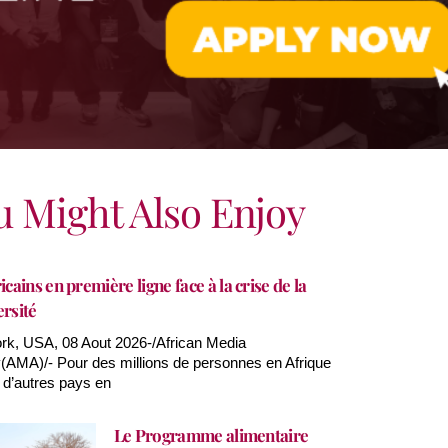
u Might Also Enjoy
icains en première ligne face à la crise de la
ersité
k, USA, 08 Aout 2026-/African Media
AMA)/- Pour des millions de personnes en Afrique
 d’autres pays en
Le Programme alimentaire