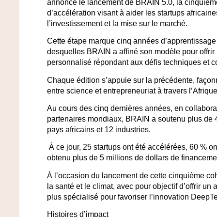
annonce le lancement de
BRAIN 5.0
, la cinquiè
d’accélération visant à aider les startups africai
l’investissement et la mise sur le marché.
Cette étape marque
cinq années d’apprentissage e
desquelles
BRAIN
a affiné son modèle pour offri
personnalisé répondant aux défis techniques et 
Chaque édition s’appuie sur la précédente, façon
entre
science et entrepreneuriat
à travers l’Afrique
Au cours des cinq dernières années, en collabora
partenaires mondiaux, BRAIN a soutenu plus de
pays africains
et
12 industries
.
À ce jour,
25 startups
ont été accélérées,
60 %
on
obtenu plus de
5 millions de dollars
de financemen
À l’occasion du lancement de cette cinquième coh
la
santé et le climat
, avec pour objectif d’offrir 
plus spécialisé pour favoriser l’innovation DeepTec
Histoires d’impact