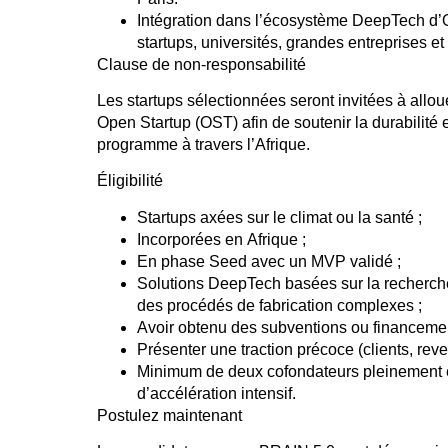
Intégration dans l’écosystème DeepTech d
startups, universités, grandes entreprises et
Clause de non-responsabilité
Les startups sélectionnées seront invitées à allo
Open Startup (OST)
afin de soutenir la durabilité
programme à travers l’Afrique.
Éligibilité
Startups axées sur
le climat
ou
la santé
;
Incorporées en
Afrique
;
En
phase Seed
avec un
MVP validé
;
Solutions DeepTech basées sur la
recherche
des procédés de
fabrication complexes
;
Avoir obtenu des
subventions ou financemen
Présenter une
traction précoce
(clients, rev
Minimum de
deux cofondateurs
pleinement 
d’accélération intensif.
Postulez maintenant