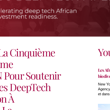
Yo
 La Cinquième
mme
Les Afr
N Pour Soutenir
biodiv
nes DeepTech
New Yor
Agency(
on À
et dans
 La