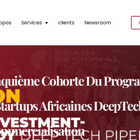
ropos
Services
clients
Newsroom
nquième Cohorte Du Progr
tartups Africaines DeepTec
Commercialisation