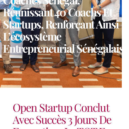
Réunissant 40 Coachs Et
Startups, Renforçant Ainsi
L’écosystème
Entrepreneurial Sénégalais
Open Startup Conclut
Avec Succès 3 Jours De