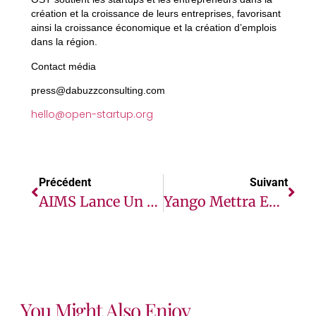
création et la croissance de leurs entreprises, favorisant
ainsi la croissance économique et la création d’emplois
dans la région.
Contact média
press@dabuzzconsulting.com
hello@open-startup.org
Précédent
Suivant
AIMS Lance Un Appel À Candidatures Pour Le Master Africain En Intelligence Artificielle (AMMI) Cohorte 2023/2024 Du Programme.
Yango Mettra En Avant Ses Innovations De Pointe Et Ses Réalisations À GITEX 2023
You Might Also Enjoy