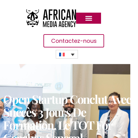
Contactez-nous
Open Startup Conclut Avec
Succès 3 Jours De
Formation, Le TOT For
Coaches Senegal,