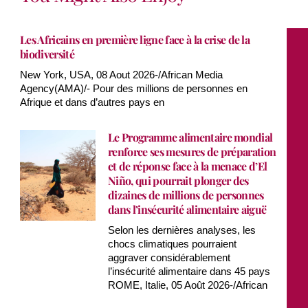
Les Africains en première ligne face à la crise de la
biodiversité
New York, USA, 08 Aout 2026-/African Media
Agency(AMA)/- Pour des millions de personnes en
Afrique et dans d’autres pays en
Le Programme alimentaire mondial
renforce ses mesures de préparation
et de réponse face à la menace d’El
Niño, qui pourrait plonger des
dizaines de millions de personnes
dans l’insécurité alimentaire aiguë
Selon les dernières analyses, les
chocs climatiques pourraient
aggraver considérablement
l’insécurité alimentaire dans 45 pays
ROME, Italie, 05 Août 2026-/African