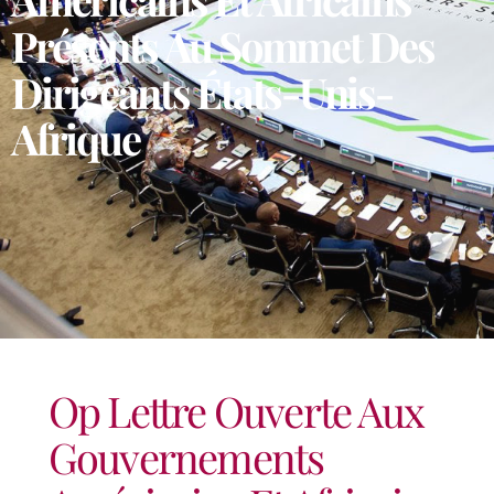
Présents Au Sommet Des
Dirigeants États-Unis-
Afrique
Op Lettre Ouverte Aux
Gouvernements