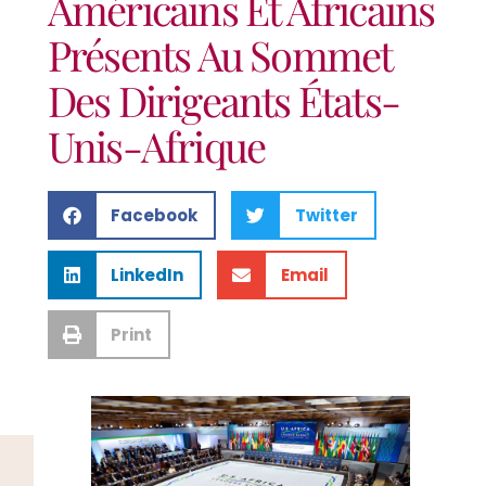
Américains Et Africains
Présents Au Sommet
Des Dirigeants États-
Unis-Afrique
Facebook
Twitter
LinkedIn
Email
Print