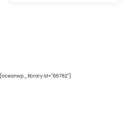
[oceanwp_library id="66782"]