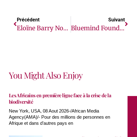
Précédent
Suivant
Eloïne Barry Nommée Femme La Plus Influente De 2022 Par Le Magazine New African Woman
Bluemind Foundation Organise La Première Édition « Blue’december », Une Journée D’action Citoyenne En Faveur Des Personnes Migrantes Et Deplacées Internes Au Cameroun.
You Might Also Enjoy
Les Africains en première ligne face à la crise de la
biodiversité
New York, USA, 08 Aout 2026-/African Media
Agency(AMA)/- Pour des millions de personnes en
Afrique et dans d’autres pays en