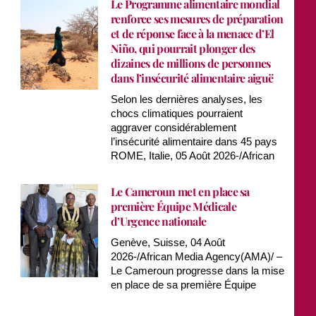
Le Programme alimentaire mondial
renforce ses mesures de préparation
et de réponse face à la menace d’El
Niño, qui pourrait plonger des
dizaines de millions de personnes
dans l’insécurité alimentaire aiguë
Selon les dernières analyses, les
chocs climatiques pourraient
aggraver considérablement
l’insécurité alimentaire dans 45 pays
ROME, Italie, 05 Août 2026-/African
Le Cameroun met en place sa
première Équipe Médicale
d’Urgence nationale
Genève, Suisse, 04 Août
2026-/African Media Agency(AMA)/ –
Le Cameroun progresse dans la mise
en place de sa première Équipe