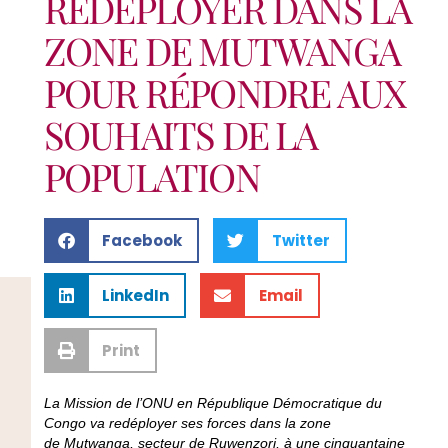
REDÉPLOYER DANS LA
ZONE DE MUTWANGA
POUR RÉPONDRE AUX
SOUHAITS DE LA
POPULATION
Facebook
Twitter
LinkedIn
Email
Print
La Mission de l’ONU en République Démocratique du
Congo va redéployer ses forces dans la zone
de Mutwanga, secteur de Ruwenzori, à une cinquantaine