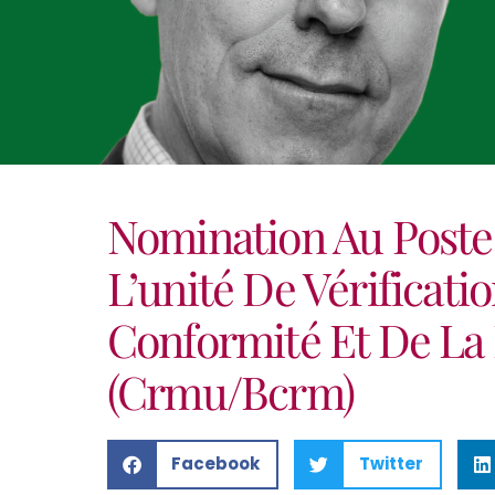
Nomination Au Poste
L’unité De Vérificati
Conformité Et De La
(Crmu/Bcrm)
Facebook
Twitter