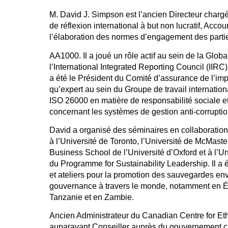
M. David J. Simpson est l’ancien Directeur charg
de réflexion international à but non lucratif, Account
l’élaboration des normes d’engagement des parti
AA1000. Il a joué un rôle actif au sein de la Global
l’International Integrated Reporting Council (IIRC)
a été le Président du Comité d’assurance de l’impac
qu’expert au sein du Groupe de travail internation
ISO 26000 en matière de responsabilité sociale et
concernant les systèmes de gestion anti-corrupti
David a organisé des séminaires en collaboration
à l’Université de Toronto, l’Université de McMaster
Business School de l’Université d’Oxford et à l’U
du Programme for Sustainability Leadership. Il a
et ateliers pour la promotion des sauvegardes en
gouvernance à travers le monde, notamment en É
Tanzanie et en Zambie.
Ancien Administrateur du Canadian Centre for Eth
auparavant Conseiller auprès du gouvernement ca