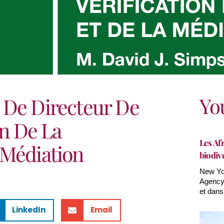
Yo
 De Directeur De
on De La
Les Afr
 Médiation
biodiv
New Yor
Agency(
et dans
LinkedIn
Email