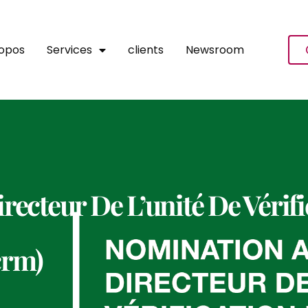
ropos
Services
clients
Newsroom
ecteur De L’unité De Vérif
crm)