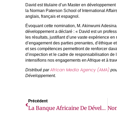
David est titulaire d’un Master en développement 
la Norman Paterson School of International Affairs 
anglais, français et espagnol.
Évoquant cette nomination, M. Akinwumi Adesina,
développement a déclaré : « David est un professi
les résultats, justifiant d’une vaste expérience 
d’engagement des parties prenantes, d’éthique et
et ses compétences permettront de renforcer da
d’inspection et le cadre de responsabilisation d
intensifions nos engagements en Afrique et à trav
African Media Agency (AMA)
Distribué par
pou
Développement.
Précédent
La Banque Africaine De Développement Exclut Quatre Entreprises Pour Pratiques Frauduleuses Et Collusoires Pour Une Période De 24 Mois