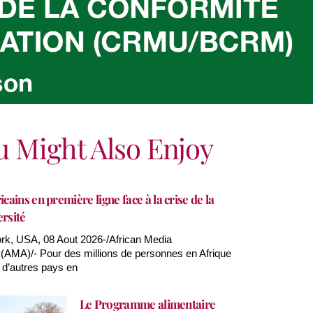
u Might Also Enjoy
icains en première ligne face à la crise de la
ersité
k, USA, 08 Aout 2026-/African Media
AMA)/- Pour des millions de personnes en Afrique
 d’autres pays en
Le Programme alimentaire