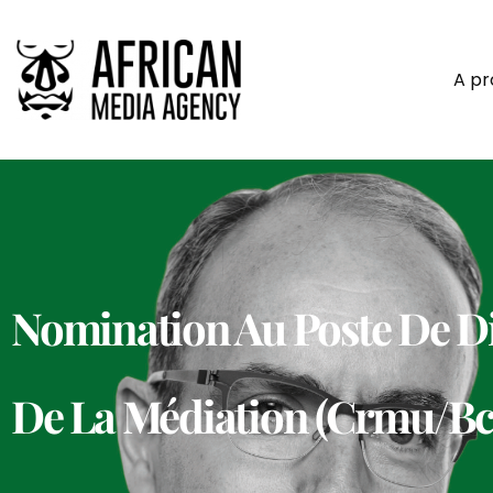
A p
Nomination Au Poste De Dir
De La Médiation (Crmu/B