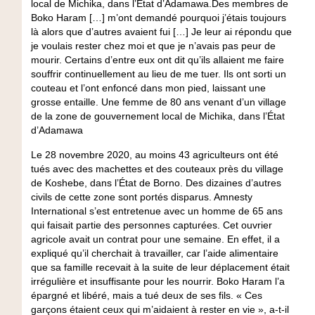
local de Michika, dans l’État d’Adamawa.Des membres de
Boko Haram […] m’ont demandé pourquoi j’étais toujours
là alors que d’autres avaient fui […] Je leur ai répondu que
je voulais rester chez moi et que je n’avais pas peur de
mourir. Certains d’entre eux ont dit qu’ils allaient me faire
souffrir continuellement au lieu de me tuer. Ils ont sorti un
couteau et l’ont enfoncé dans mon pied, laissant une
grosse entaille. Une femme de 80 ans venant d’un village
de la zone de gouvernement local de Michika, dans l’État
d’Adamawa
Le 28 novembre 2020, au moins 43 agriculteurs ont été
tués avec des machettes et des couteaux près du village
de Koshebe, dans l’État de Borno. Des dizaines d’autres
civils de cette zone sont portés disparus. Amnesty
International s’est entretenue avec un homme de 65 ans
qui faisait partie des personnes capturées. Cet ouvrier
agricole avait un contrat pour une semaine. En effet, il a
expliqué qu’il cherchait à travailler, car l’aide alimentaire
que sa famille recevait à la suite de leur déplacement était
irrégulière et insuffisante pour les nourrir. Boko Haram l’a
épargné et libéré, mais a tué deux de ses fils. « Ces
garçons étaient ceux qui m’aidaient à rester en vie », a-t-il