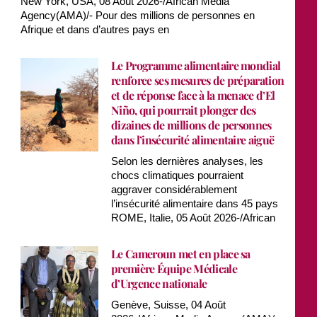
New York, USA, 08 Aout 2026-/African Media
Agency(AMA)/- Pour des millions de personnes en
Afrique et dans d’autres pays en
Le Programme alimentaire mondial
renforce ses mesures de préparation
et de réponse face à la menace d’El
Niño, qui pourrait plonger des
dizaines de millions de personnes
dans l’insécurité alimentaire aiguë
Selon les dernières analyses, les
chocs climatiques pourraient
aggraver considérablement
l’insécurité alimentaire dans 45 pays
ROME, Italie, 05 Août 2026-/African
Le Cameroun met en place sa
première Équipe Médicale
d’Urgence nationale
Genève, Suisse, 04 Août