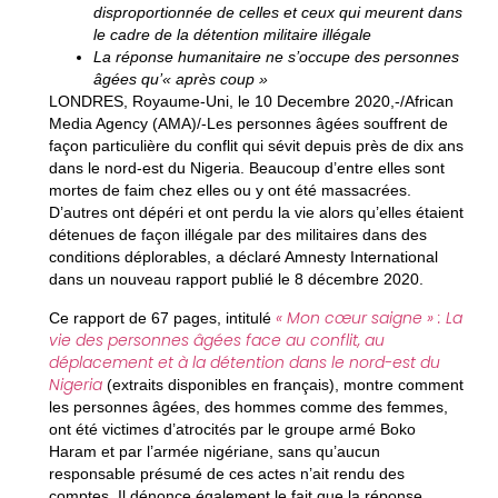
disproportionnée de celles et ceux qui meurent dans
le cadre de la détention militaire illégale
La réponse humanitaire ne s’occupe des personnes
âgées qu’« après coup »
LONDRES, Royaume-Uni, le 10 Decembre 2020,-/African
Media Agency (AMA)/-Les personnes âgées souffrent de
façon particulière du conflit qui sévit depuis près de dix ans
dans le nord-est du Nigeria. Beaucoup d’entre elles sont
mortes de faim chez elles ou y ont été massacrées.
D’autres ont dépéri et ont perdu la vie alors qu’elles étaient
détenues de façon illégale par des militaires dans des
conditions déplorables, a déclaré Amnesty International
dans un nouveau rapport publié le 8 décembre 2020.
« Mon cœur saigne » : La
Ce rapport de 67 pages, intitulé
vie des personnes âgées face au conflit, au
déplacement et à la détention dans le nord-est du
Nigeria
(extraits disponibles en français), montre comment
les personnes âgées, des hommes comme des femmes,
ont été victimes d’atrocités par le groupe armé Boko
Haram et par l’armée nigériane, sans qu’aucun
responsable présumé de ces actes n’ait rendu des
comptes. Il dénonce également le fait que la réponse