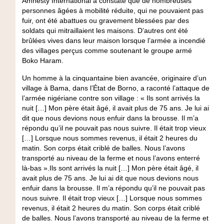
Amnesty International a constaté que de nombreuses
personnes âgées à mobilité réduite, qui ne pouvaient pas
fuir, ont été abattues ou gravement blessées par des
soldats qui mitraillaient les maisons. D’autres ont été
brûlées vives dans leur maison lorsque l’armée a incendié
des villages perçus comme soutenant le groupe armé
Boko Haram.
Un homme à la cinquantaine bien avancée, originaire d’un
village à Bama, dans l’État de Borno, a raconté l’attaque de
l’armée nigériane contre son village : « Ils sont arrivés la
nuit […] Mon père était âgé, il avait plus de 75 ans. Je lui ai
dit que nous devions nous enfuir dans la brousse. Il m’a
répondu qu’il ne pouvait pas nous suivre. Il était trop vieux
[…] Lorsque nous sommes revenus, il était 2 heures du
matin. Son corps était criblé de balles. Nous l’avons
transporté au niveau de la ferme et nous l’avons enterré
là-bas ».Ils sont arrivés la nuit […] Mon père était âgé, il
avait plus de 75 ans. Je lui ai dit que nous devions nous
enfuir dans la brousse. Il m’a répondu qu’il ne pouvait pas
nous suivre. Il était trop vieux […] Lorsque nous sommes
revenus, il était 2 heures du matin. Son corps était criblé
de balles. Nous l’avons transporté au niveau de la ferme et