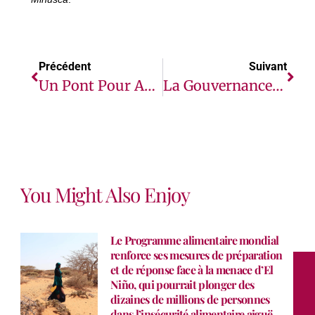
Précédent
Suivant
Un Pont Pour Améliorer La Circulation Entre Bouar Et Bocaranga
La Gouvernance Des Migrations Et La Coopération Régionale En Tête Des Priorités De La Directrice Générale De L’OIM Lors De Sa Visite En Côte D’Ivoire
You Might Also Enjoy
Le Programme alimentaire mondial
renforce ses mesures de préparation
et de réponse face à la menace d’El
Niño, qui pourrait plonger des
dizaines de millions de personnes
dans l’insécurité alimentaire aiguë