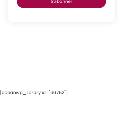
S'abonner
[oceanwp_library id="66782"]