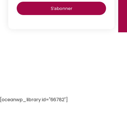
S'abonner
[oceanwp_library id="66782"]