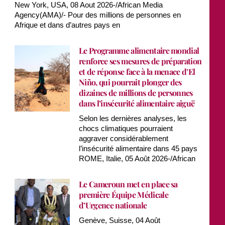
New York, USA, 08 Aout 2026-/African Media
Agency(AMA)/- Pour des millions de personnes en
Afrique et dans d’autres pays en
Le Programme alimentaire mondial
renforce ses mesures de préparation
et de réponse face à la menace d’El
Niño, qui pourrait plonger des
dizaines de millions de personnes
dans l’insécurité alimentaire aiguë
Selon les dernières analyses, les
chocs climatiques pourraient
aggraver considérablement
l’insécurité alimentaire dans 45 pays
ROME, Italie, 05 Août 2026-/African
Le Cameroun met en place sa
première Équipe Médicale
d’Urgence nationale
Genève, Suisse, 04 Août