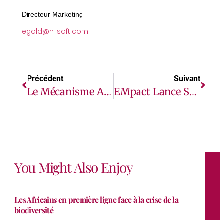
Directeur Marketing
egold@n-soft.com
Précédent
Suivant
Le Mécanisme Africain De Financement Du Développement Des Engrais Reçoit 7,3 Millions De Dollars Pour Stimuler La Productivité Agricole Et Les Revenus Des Petits Exploitants Agricoles
EMpact Lance Son Studio D’investissement En Côte D’Ivoire, Annonçant Une Nouvelle Approche De L’investissement À Impact En Afrique De L’Ouest
You Might Also Enjoy
Les Africains en première ligne face à la crise de la
biodiversité