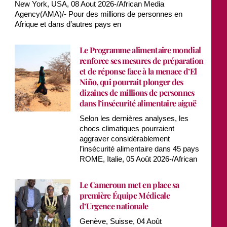
New York, USA, 08 Aout 2026-/African Media
Agency(AMA)/- Pour des millions de personnes en
Afrique et dans d’autres pays en
Le Programme alimentaire mondial
renforce ses mesures de préparation
et de réponse face à la menace d’El
Niño, qui pourrait plonger des
dizaines de millions de personnes
dans l’insécurité alimentaire aiguë
Selon les dernières analyses, les
chocs climatiques pourraient
aggraver considérablement
l’insécurité alimentaire dans 45 pays
ROME, Italie, 05 Août 2026-/African
Le Cameroun met en place sa
première Équipe Médicale
d’Urgence nationale
Genève, Suisse, 04 Août