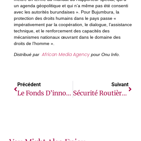
un agenda géopolitique et qui n’a même pas été consenti
avec les autorités burundaises ». Pour Bujumbura, la
protection des droits humains dans le pays passe «
impérativement par la coopération, le dialogue, l’assistance
technique, et le renforcement des capacités des
mécanismes nationaux œuvrant dans le domaine des
droits de l’homme ».
African Media Agency
Distribué par
pour Onu Info
.
Précédent
Suivant
Le Fonds D’innovation Pour L’édition En Afrique Et DAISY Consortium Offrent Une Formation Professionnelle Gratuite À La Production De Livres Accessibles Pour Les Lecteurs Malvoyants ￼
Sécurité Routière : L’ONU Appelle Les Pays À En Faire Une Priorité Nationale