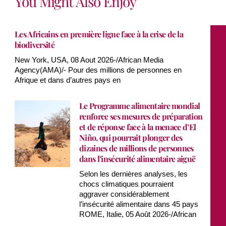
You Might Also Enjoy
Les Africains en première ligne face à la crise de la
biodiversité
New York, USA, 08 Aout 2026-/African Media
Agency(AMA)/- Pour des millions de personnes en
Afrique et dans d’autres pays en
Le Programme alimentaire mondial
renforce ses mesures de préparation
et de réponse face à la menace d’El
Niño, qui pourrait plonger des
dizaines de millions de personnes
dans l’insécurité alimentaire aiguë
Selon les dernières analyses, les
chocs climatiques pourraient
aggraver considérablement
l’insécurité alimentaire dans 45 pays
ROME, Italie, 05 Août 2026-/African