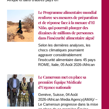
Le Programme alimentaire mondial
renforce ses mesures de préparation
et de réponse face à la menace d’El
Niño, qui pourrait plonger des
dizaines de millions de personnes
dans l’insécurité alimentaire aiguë
Selon les dernières analyses, les
chocs climatiques pourraient
aggraver considérablement
l’insécurité alimentaire dans 45 pays
ROME, Italie, 05 Août 2026-/African
Le Cameroun met en place sa
première Équipe Médicale
d’Urgence nationale
Genève, Suisse, 04 Août
2026-/African Media Agency(AMA)/ –
Le Cameroun progresse dans la mise