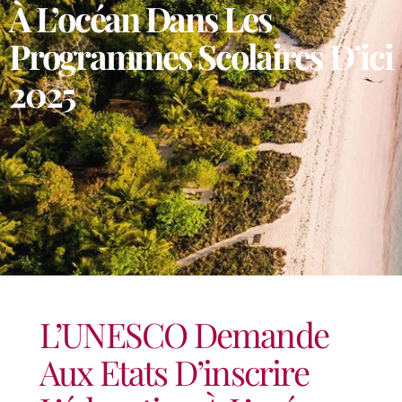
À L’océan Dans Les
Programmes Scolaires D’ici
2025
L’UNESCO Demande
Aux Etats D’inscrire