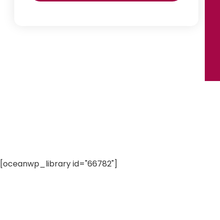
[oceanwp_library id="66782"]