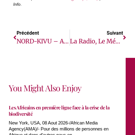
Info
.
Précédent
Suivant
NORD-KIVU – A BUTEMBO, LA MONUSCO APPORTE ASSISTANCE À LA PRISON KAKWANGURA
La Radio, Le Médium Universel Qui Ne Laisse Personne De Côté
You Might Also Enjoy
Les Africains en première ligne face à la crise de la
biodiversité
New York, USA, 08 Aout 2026-/African Media
Agency(AMA)/- Pour des millions de personnes en
Afrique et dans d’autres pays en