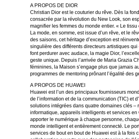
A PROPOS DE DIOR
Christian Dior est le couturier du rêve. Dès la fo
consacrée par la révolution du New Look, son espr
magnifier les femmes du monde entier. « Le tissu 
La mode, en somme, est issue d’un rêve, et le rêve,
des saisons, cet héritage d’exception est réinvent
singulière des différents directeurs artistiques qu
font perdurer avec audace, la magie Dior, l’excell
geste unique. Depuis l’arrivée de Maria Grazia Chi
féminines, la Maison s’engage plus que jamais au 
programmes de mentoring prônant l’égalité des ge
A PROPOS DE HUAWEI
Huawei est l’un des principaux fournisseurs mond
de l’information et de la communication (TIC) et d’
solutions intégrées dans quatre domaines clés –
informatique, appareils intelligents et services 
apporter le numérique à chaque personne, chaque
monde intelligent et entièrement connecté. Le port
services de bout en bout de Huawei est à la fois c