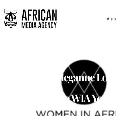
A p
L’Ivoirienne Meganne Lor
Du Programme WIA Young