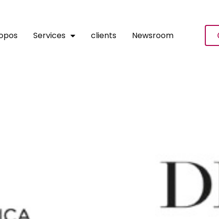
ropos
Services
clients
Newsroom
raine Ceday Boho, Lauréate
 Leaders