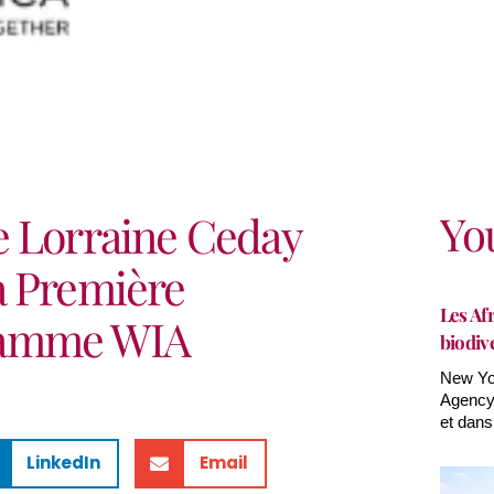
Yo
e Lorraine Ceday
a Première
Les Afr
ramme WIA
biodiv
New Yor
Agency(
et dans
LinkedIn
Email