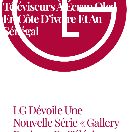
Téléviseurs À Écran Oled
En Côte D’ivoire Et Au
Sénégal
LG Dévoile Une
Nouvelle Série « Gallery