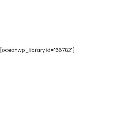
[oceanwp_library id="66782"]