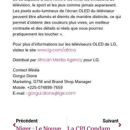
télévision, le sport et les jeux comme jamais auparavant.
Les pixels auto-lumineux de l’écran OLED du téléviseur
peuvent être allumés et éteints de manière distincte, ce qui
permet d’obtenir des couleurs plus vives, un meilleur
contraste et des détails si réels que vous pourrez
pratiquement les toucher ».
Pour plus d’informations sur les téléviseurs OLED de LG,
www.lg.com/africa
visitez le site
African Media Agency
Distribué par
pour LG.
Contact Média
Gorgui Dione
Marketing, GTM and Brand Shop Manager
Mobile. +225-074898-7659
gorgui.dione@lge.com
E-mail :
Précédent
Suivant
Niger : Le Nouveau Gouvernement Devrait Enquêter Sur Les Massacres
La CPI Condamne L’ancien Commandant De La LRA Dominic Ongwen À 25 Ans De Prison