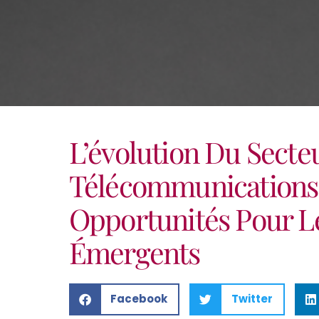
L’évolution Du Secte
Télécommunications :
Opportunités Pour L
Émergents
Facebook
Twitter