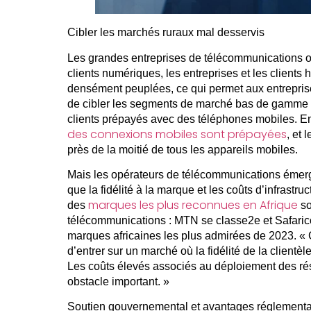
Cibler les marchés ruraux mal desservis
Les grandes entreprises de télécommunications on
clients numériques, les entreprises et les client
densément peuplées, ce qui permet aux entrepri
de cibler les segments de marché bas de gamme d
clients prépayés avec des téléphones mobiles. E
des connexions mobiles sont prépayées
, et 
près de la moitié de tous les appareils mobiles.
Mais les opérateurs de télécommunications émerge
que la fidélité à la marque et les coûts d’infrast
marques les plus reconnues en Afrique
des
so
télécommunications : MTN se classe2e et Safari
marques africaines les plus admirées de 2023. « C
d’entrer sur un marché où la fidélité de la clientèl
Les coûts élevés associés au déploiement des r
obstacle important. »
Soutien gouvernemental et avantages réglementa