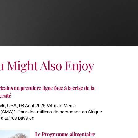
u Might Also Enjoy
icains en première ligne face à la crise de la
ersité
k, USA, 08 Aout 2026-/African Media
AMA)/- Pour des millions de personnes en Afrique
 d’autres pays en
Le Programme alimentaire