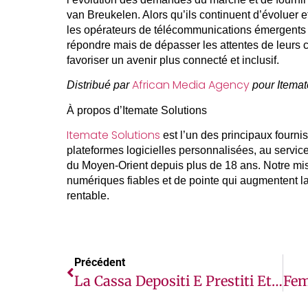
van Breukelen. Alors qu’ils continuent d’évoluer e
les opérateurs de télécommunications émergents 
répondre mais de dépasser les attentes de leurs cl
favoriser un avenir plus connecté et inclusif.
African Media Agency
Distribué par
pour Itemat
À propos d’Itemate Solutions
Itemate Solutions
est l’un des principaux fourni
plateformes logicielles personnalisées, au service
du Moyen-Orient depuis plus de 18 ans. Notre miss
numériques fiables et de pointe qui augmentent la
rentable.
Précédent
La Cassa Depositi E Prestiti Et La Banque Africaine De Développement Vont Investir 400 Millions D’euros Dans La Croissance Du Secteur Privé En Afrique