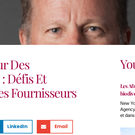
Yo
ur Des
 Défis Et
Les Afr
es Fournisseurs
biodiv
New Yor
Agency(
et dans
LinkedIn
Email