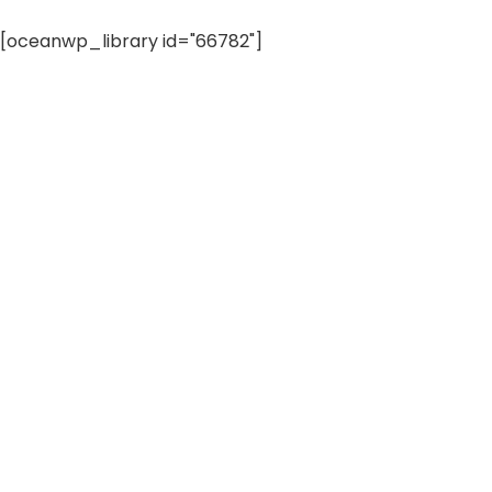
[oceanwp_library id="66782"]