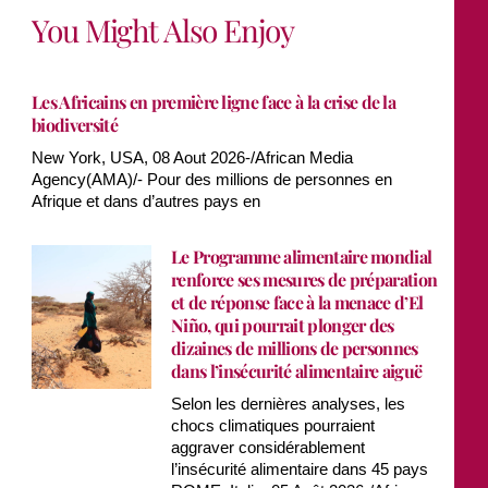
You Might Also Enjoy
Les Africains en première ligne face à la crise de la
biodiversité
New York, USA, 08 Aout 2026-/African Media
Agency(AMA)/- Pour des millions de personnes en
Afrique et dans d’autres pays en
Le Programme alimentaire mondial
renforce ses mesures de préparation
et de réponse face à la menace d’El
Niño, qui pourrait plonger des
dizaines de millions de personnes
dans l’insécurité alimentaire aiguë
Selon les dernières analyses, les
chocs climatiques pourraient
aggraver considérablement
l’insécurité alimentaire dans 45 pays