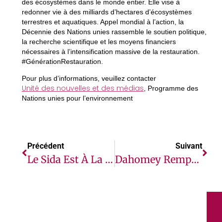
des écosystèmes dans le monde entier. Elle vise à
redonner vie à des milliards d’hectares d’écosystèmes
terrestres et aquatiques. Appel mondial à l’action, la
Décennie des Nations unies rassemble le soutien politique,
la recherche scientifique et les moyens financiers
nécessaires à l’intensification massive de la restauration.
#GénérationRestauration.
Pour plus d’informations, veuillez contacter
Unité des nouvelles et des médias
, Programme des
Nations unies pour l’environnement
Précédent
Suivant
Le Sida Est À La Croisée Des Chemins : En Cette Journée Des Droits De L’homme, Suivons Le Chemin Des Droits Pour Mettre Fin Au Sida
Dahomey Remporte Le Prix Africa Narrative Change Film Award Au Festival International Du Film Du Caire