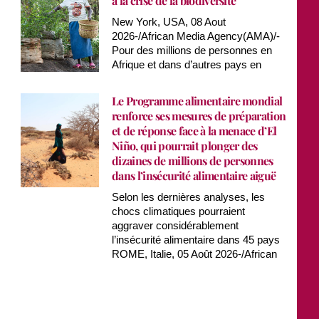
à la crise de la biodiversité
New York, USA, 08 Aout
2026-/African Media Agency(AMA)/-
Pour des millions de personnes en
Afrique et dans d’autres pays en
Le Programme alimentaire mondial
renforce ses mesures de préparation
et de réponse face à la menace d’El
Niño, qui pourrait plonger des
dizaines de millions de personnes
dans l’insécurité alimentaire aiguë
Selon les dernières analyses, les
chocs climatiques pourraient
aggraver considérablement
l’insécurité alimentaire dans 45 pays
ROME, Italie, 05 Août 2026-/African