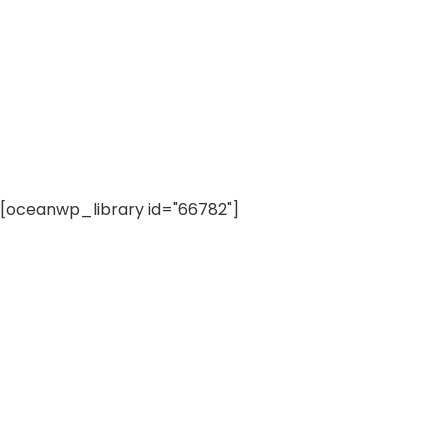
[oceanwp_library id="66782"]