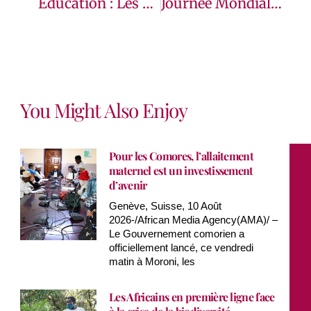
Education : Les Garçons Plus Exposés Au Décrochage Scolaire, Alerte L’UNESCO
Journée Mondiale De La Santé : Les Coiffeuses Ambassadrices De La Santé Mentale Du Programme Heal By Hair De La Bluemind Foundation Déjà En Mission
You Might Also Enjoy
Pour les Comores, l’allaitement
maternel est un investissement
d’avenir
Genève, Suisse, 10 Août
2026-/African Media Agency(AMA)/ –
Le Gouvernement comorien a
officiellement lancé, ce vendredi
matin à Moroni, les
Les Africains en première ligne face