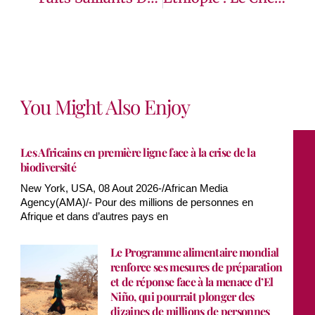
You Might Also Enjoy
Les Africains en première ligne face à la crise de la
biodiversité
New York, USA, 08 Aout 2026-/African Media
Agency(AMA)/- Pour des millions de personnes en
Afrique et dans d’autres pays en
Le Programme alimentaire mondial
renforce ses mesures de préparation
et de réponse face à la menace d’El
Niño, qui pourrait plonger des
dizaines de millions de personnes