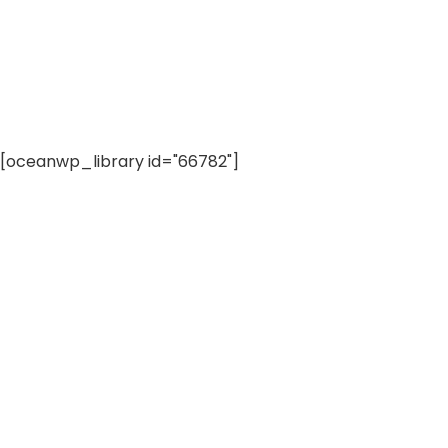
[oceanwp_library id="66782"]