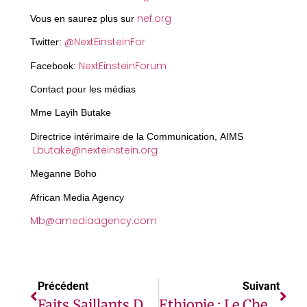
nef.org
Vous en saurez plus sur
@NextEinsteinFor
Twitter:
NextEinsteinForum
Facebook:
Contact pour les médias
Mme Layih Butake
Directrice intérimaire de la Communication, AIMS
Lbutake@nexteinstein.org
Meganne Boho
African Media Agency
Mb@amediaagency.com
Précédent
Suivant
Faits Saillants Du Rassemblement International Du NEF 2020
Ethiopie : Le Chef De L’ONU Estime Essentiel De Restaurer Rapidement L’Etat De Droit Dans La Province Du Tigré