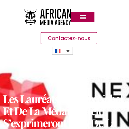
Contactez-nous
Les Lauréats Du Prix Nobel
Et De La Médaille Field
S’exprimeront Lors De La