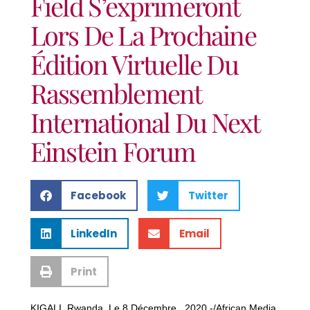
Field S’exprimeront
Lors De La Prochaine
Édition Virtuelle Du
Rassemblement
International Du Next
Einstein Forum
Facebook
Twitter
LinkedIn
Email
Print
KIGALI, Rwanda, Le 8 Décembre , 2020,-/African Media