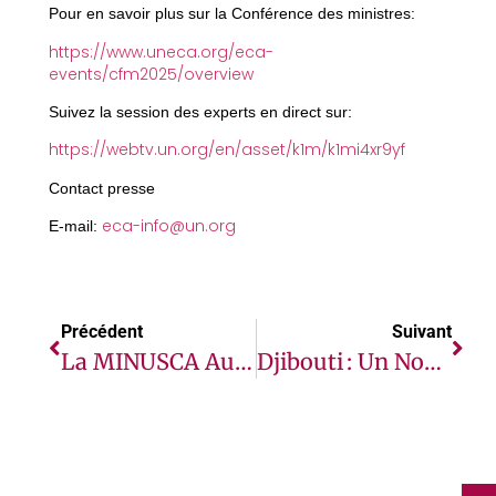
Pour en savoir plus sur la Conférence des ministres:
https://www.uneca.org/eca-
events/cfm2025/overview
Suivez la session des experts en direct sur:
https://webtv.un.org/en/asset/k1m/k1mi4xr9yf
Contact presse
eca-info@un.org
E-mail:
Précédent
Suivant
La MINUSCA Aux Côtés Des Centrafricaines Lors De La Célébration De La Journée Internationale Des Femmes
Djibouti : Un Nouveau Projet Pour Renforcer Les Communautés Et Soutenir Les Populations Vulnérables