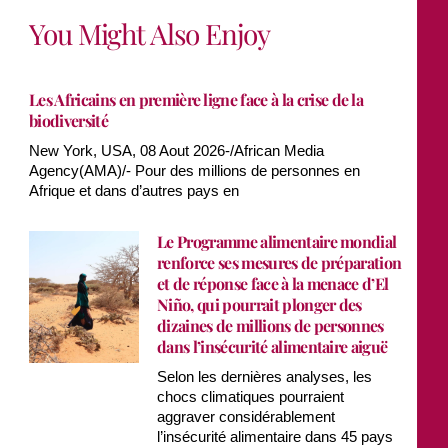
You Might Also Enjoy
Les Africains en première ligne face à la crise de la
biodiversité
New York, USA, 08 Aout 2026-/African Media
Agency(AMA)/- Pour des millions de personnes en
Afrique et dans d’autres pays en
Le Programme alimentaire mondial
renforce ses mesures de préparation
et de réponse face à la menace d’El
Niño, qui pourrait plonger des
dizaines de millions de personnes
dans l’insécurité alimentaire aiguë
Selon les dernières analyses, les
chocs climatiques pourraient
aggraver considérablement
l’insécurité alimentaire dans 45 pays