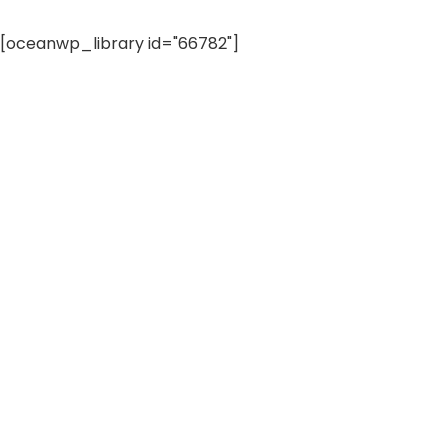
[oceanwp_library id="66782"]