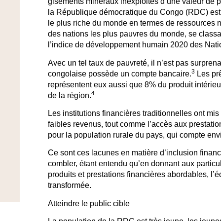
gisements minéraux inexploités d’une valeur de pl
la République démocratique du Congo (RDC) est
le plus riche du monde en termes de ressources n
des nations les plus pauvres du monde, se classa
l’indice de développement humain 2020 des Nati
Avec un tel taux de pauvreté, il n’est pas surpre
3
congolaise possède un compte bancaire.
Les prê
représentent eux aussi que 8% du produit intérieur
4
de la région.
Les institutions financières traditionnelles ont mis
faibles revenus, tout comme l’accès aux prestations
pour la population rurale du pays, qui compte env
Ce sont ces lacunes en matière d’inclusion fina
combler, étant entendu qu’en donnant aux particul
produits et prestations financières abordables, l’
transformée.
Atteindre le
public cible