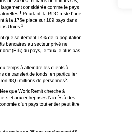
us de 24 000 milliards de dollars US,
 largement considérée comme le pays
1
aturelles.
Pourtant, la RDC reste l’une
nt à la 175e place sur 189 pays dans
2
ons Unies.
nant que seulement 14% de la population
ts bancaires au secteur privé ne
 brut (PIB) du pays, le taux le plus bas
 du temps à atteindre les clients à
 de transfert de fonds, en particulier
5
iron 48,6 millions de personnes
.
ncière que WorldRemit cherche à
iers et aux entreprises l’accès à des
économie d’un pays tout entier peut être