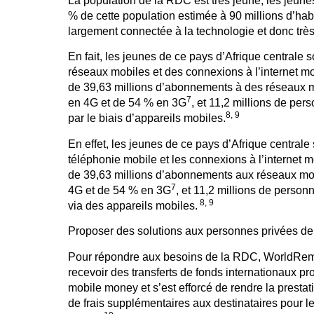
La population de la RDC est très jeune, les jeun
% de cette population estimée à 90 millions d’habi
largement connectée à la technologie et donc très 
En fait, les jeunes de ce pays d’Afrique centrale
réseaux mobiles et des connexions à l’internet m
de 39,63 millions d’abonnements à des réseaux 
7
en 4G et de 54 % en 3G
, et 11,2 millions de pers
8, 9
par le biais d’appareils mobiles.
En effet, les jeunes de ce pays d’Afrique centrale 
téléphonie mobile et les connexions à l’internet
de 39,63 millions d’abonnements aux réseaux mo
7
4G et de 54 % en 3G
, et 11,2 millions de personn
8, 9
via des appareils mobiles.
Proposer des solutions aux personnes privées de
Pour répondre aux besoins de la RDC, WorldRemi
recevoir des transferts de fonds internationaux p
mobile money et s’est efforcé de rendre la prestat
de frais supplémentaires aux destinataires pour les