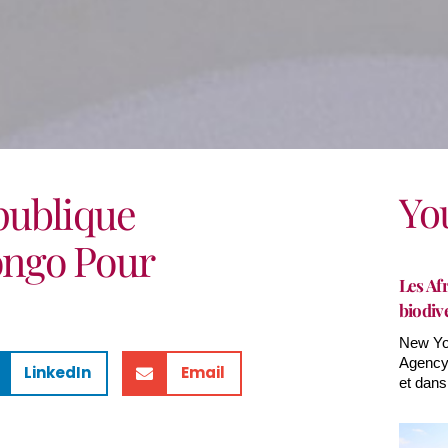
Yo
publique
ngo Pour
Les Afr
biodiv
New Yor
Agency(
LinkedIn
Email
et dans