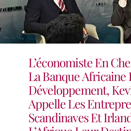
L’économiste En Che
La Banque Africaine
Développement, Kev
Appelle Les Entrepr
Scandinaves Et Irland
L’Afrique Leur Destin