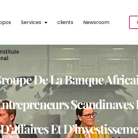
ropos
Services
clients
Newsroom
Groupe De La Banque Africa
ntrepreneurs Scandinaves E
D’affaires Et D’investissem