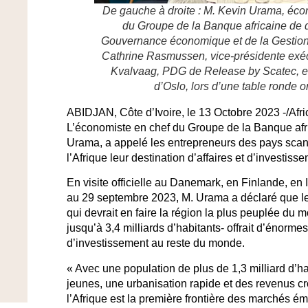
De gauche à droite : M. Kevin Urama, écon
du Groupe de la Banque africaine de
Gouvernance économique et de la Gestio
Cathrine Rasmussen, vice-présidente exé
Kvalvaag, PDG de Release by Scatec, et
d’Oslo, lors d’une table ronde 
ABIDJAN, Côte d’Ivoire, le 13 Octobre 2023 -/Af
L’économiste en chef du Groupe de la Banque af
Urama, a appelé les entrepreneurs des pays scandi
l’Afrique leur destination d’affaires et d’investiss
En visite officielle au Danemark, en Finlande, en
au 29 septembre 2023, M. Urama a déclaré que l
qui devrait en faire la région la plus peuplée du mo
jusqu’à 3,4 milliards d’habitants- offrait d’énormes 
d’investissement au reste du monde.
« Avec une population de plus de 1,3 milliard d’ha
jeunes, une urbanisation rapide et des revenus c
l’Afrique est la première frontière des marchés éme