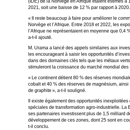
(IDE) de la Norvège en Afrique étaient estimés à 1
2021, soit une baisse de 12 % par rapport à 2020.
« Il reste beaucoup à faire pour améliorer le comm
Norvège et l’Afrique. Entre 2018 et 2022, les expo
l’Afrique ne représentaient en moyenne que 0,4 % 
a-t-il ajouté.
M. Urama a lancé des appels similaires aux investi
les encourageant à saisir les opportunités d’inves
dans des domaines clés tels que les métaux verts, 
stimuleront la croissance du marché mondial des 
« Le continent détient 80 % des réserves mondial
cobalt et 40 % des réserves de magnésium, ainsi 
de graphite », a-t-il souligné.
Il existe également des opportunités inexploité
spéciales de transformation agro-industrielle. L
ses partenaires investissent plus de 1,5 milliard 
développement de ces zones, dont 25 sont en co
t-il conclu.