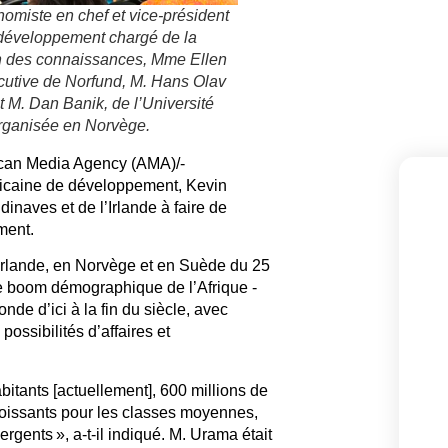
omiste en chef et vice-président
 développement chargé de la
n des connaissances, Mme Ellen
cutive de Norfund, M. Hans Olav
 M. Dan Banik, de l’Université
organisée en Norvège.
rican Media Agency (AMA)/-
ricaine de développement, Kevin
naves et de l’Irlande à faire de
ement.
 Irlande, en Norvège et en Suède du 25
e boom démographique de l’Afrique -
nde d’ici à la fin du siècle, avec
possibilités d’affaires et
bitants [actuellement], 600 millions de
roissants pour les classes moyennes,
rgents », a-t-il indiqué. M. Urama était