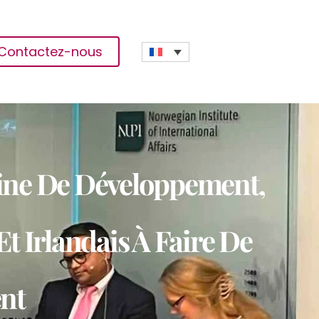
Contactez-nous
ine De Développement,
t Irlandais À Faire De
ent