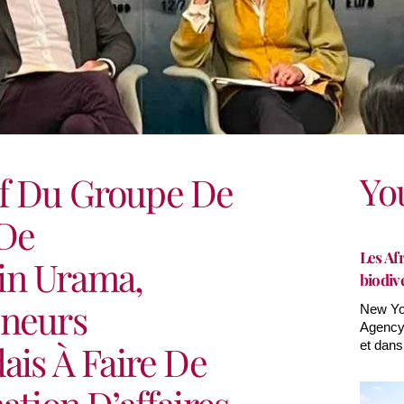
Yo
f Du Groupe De
 De
Les Afr
in Urama,
biodiv
eneurs
New Yor
Agency(
ais À Faire De
et dans
ation D’affaires