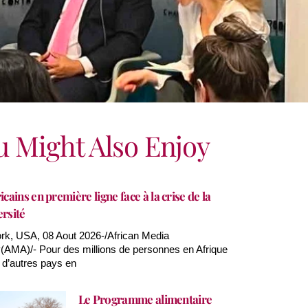
u Might Also Enjoy
icains en première ligne face à la crise de la
ersité
k, USA, 08 Aout 2026-/African Media
AMA)/- Pour des millions de personnes en Afrique
 d’autres pays en
Le Programme alimentaire